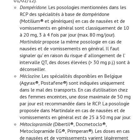
01/02/12).
Dompéridone
. Les posologies mentionnées dans les
RCP des spécialités à base de dompéridone
(Motilium® et génériques) en cas de nausées et de
vomissements en général sont classiquement de 10
à 20 mg, 3 à 4 fois par jour (max. 80 mg/jour).
Martindale
propose la même posologie en cas de
nausées et de vomissements en général. Il faut
signaler qu' en raison du risque d' allongement de l'
intervalle QT, des doses élevées (> 30 mg p.j.) sont à
déconseiller.
Méclozine
. Les spécialités disponibles en Belgique
(Agyrax®, Postafene®) sont indiquées uniquement
dans le mal des transports. En cas d’utilisation chez
des femmes enceintes, une dose maximale de 50 mg
par jour est recommandée dans le RCP. La posologie
proposée dans Martindale en cas de nausées et de
vomissements en général est de 25 à 50 mg par jour.
Métoclopramide
(Dibertil®, Docmetoclo®,
Metoclopramide EG®, Primperan®). Les doses en cas
de nausées et de vomissements varient légèrement