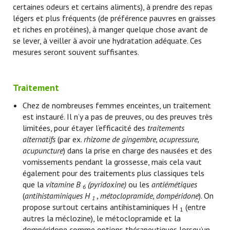
certaines odeurs et certains aliments), à prendre des repas
légers et plus fréquents (de préférence pauvres en graisses
et riches en protéines), à manger quelque chose avant de
se lever, à veiller à avoir une hydratation adéquate. Ces
mesures seront souvent suffisantes.
Traitement
Chez de nombreuses femmes enceintes, un traitement
est instauré. Il n’y a pas de preuves, ou des preuves très
limitées, pour étayer l’efficacité des
traitements
alternatifs
(par ex.
rhizome de gingembre, acupressure,
acupuncture
) dans la prise en charge des nausées et des
vomissements pendant la grossesse, mais cela vaut
également pour des traitements plus classiques tels
que la
vitamine B
(pyridoxine)
ou les
antiémétiques
6
(
antihistaminiques H
, métoclopramide, dompéridone
). On
1
propose surtout certains antihistaminiques H
(entre
1
autres la méclozine), le métoclopramide et la
dompéridone comme options thérapeutiques lorsqu’un