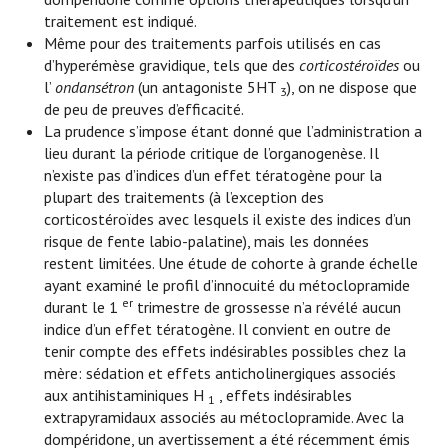
traitement est indiqué.
Même pour des traitements parfois utilisés en cas
d’hyperémèse gravidique, tels que des
corticostéroïdes
ou
l’
ondansétron
(un antagoniste 5HT
), on ne dispose que
3
de peu de preuves d’efficacité.
La prudence s’impose étant donné que l’administration a
lieu durant la période critique de l’organogenèse. Il
n’existe pas d’indices d’un effet tératogène pour la
plupart des traitements (à l’exception des
corticostéroïdes avec lesquels il existe des indices d’un
risque de fente labio-palatine), mais les données
restent limitées. Une étude de cohorte à grande échelle
ayant examiné le profil d’innocuité du métoclopramide
er
durant le 1
trimestre de grossesse n’a révélé aucun
indice d’un effet tératogène. Il convient en outre de
tenir compte des effets indésirables possibles chez la
mère: sédation et effets anticholinergiques associés
aux antihistaminiques H
, effets indésirables
1
extrapyramidaux associés au métoclopramide. Avec la
dompéridone, un avertissement a été récemment émis