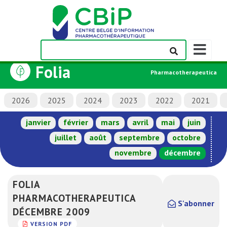
Afficher/m
la
Folia
barre
Pharmacotherapeutica
de
navigation
2026
2025
2024
2023
2022
2021
janvier
février
mars
avril
mai
juin
juillet
août
septembre
octobre
novembre
décembre
FOLIA
PHARMACOTHERAPEUTICA
S'abonner
DÉCEMBRE 2009
VERSION PDF