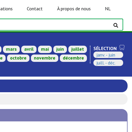
ations
Contact
À propos de nous
NL
SÉLECTION
mars
avril
mai
juin
juillet
janv. - juin
re
octobre
novembre
décembre
juill. - déc.