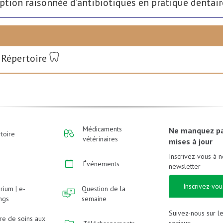
iption raisonnée d’antibiotiques en pratique dentair
 Répertoire
Médicaments
Ne manquez p
toire
vétérinaires
mises à jour
Inscrivez-vous à n
Événements
newsletter
Inscrivez-vou
rium | e-
Question de la
ings
semaine
Suivez-nous sur l
re de soins aux