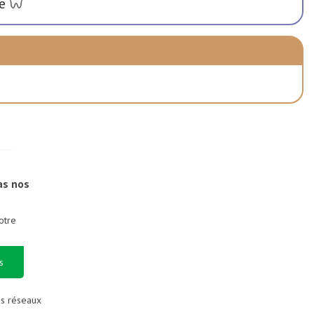
e
as nos
otre
s
es réseaux