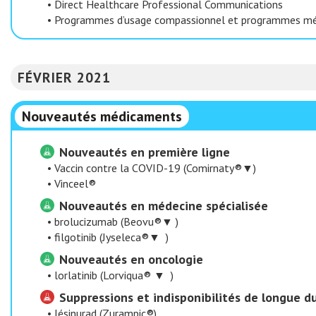
•
Direct Healthcare Professional Communications
•
Programmes d’usage compassionnel et programmes méd
FÉVRIER 2021
Nouveautés médicaments
Nouveautés en première ligne
•
Vaccin contre la COVID-19 (Comirnaty®▼)
•
Vinceel®
Nouveautés en médecine spécialisée
•
brolucizumab (Beovu®▼ )
•
filgotinib (Jyseleca®▼ )
Nouveautés en oncologie
•
lorlatinib (Lorviqua® ▼ )
Suppressions et indisponibilités de longue du
•
lésinurad (Zurampic®)