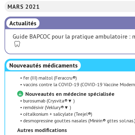
MARS 2021
Actualités
Guide BAPCOC pour la pratique ambulatoire : 
Nouveautés médicaments
•
fer (III) maltol (Feraccru®)
•
vaccins contre la COVID-19 (COVID-19 Vaccine Mode
Nouveautés en médecine spécialisée
•
burosumab (Crysvita®▼ )
•
remdésivir (Veklury®▼ )
•
cétalkonium + salicylate (Teejel®)
•
desmopressine gouttes nasales (Minirin® gttes sol.nas.
Autres modifications