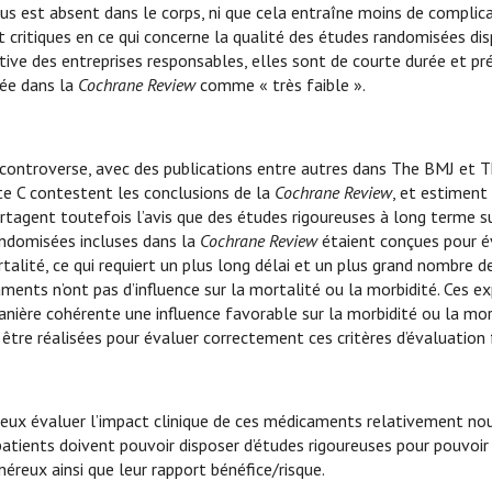
irus est absent dans le corps, ni que cela entraîne moins de complic
nt critiques en ce qui concerne la qualité des études randomisées di
ative des entreprises responsables, elles sont de courte durée et p
sée dans la
Cochrane Review
comme « très faible ».
e controverse, avec des publications entre autres dans The BMJ et 
te C contestent les conclusions de la
Cochrane Review
, et estiment
partagent toutefois l’avis que des études rigoureuses à long terme s
randomisées incluses dans la
Cochrane Review
étaient conçues pour é
rtalité, ce qui requiert un plus long délai et un plus grand nombre d
ents n’ont pas d’influence sur la mortalité ou la morbidité. Ces e
ère cohérente une influence favorable sur la morbidité ou la mort
être réalisées pour évaluer correctement ces critères d’évaluation 
ieux évaluer l’impact clinique de ces médicaments relativement no
 patients doivent pouvoir disposer d’études rigoureuses pour pouvoir
reux ainsi que leur rapport bénéfice/risque.