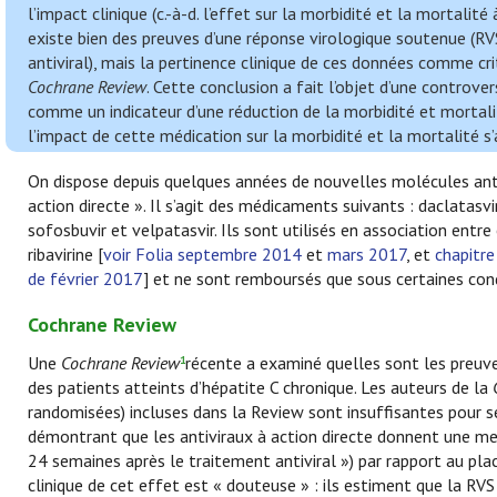
l’impact clinique (c.-à-d. l’effet sur la morbidité et la mortalité
existe bien des preuves d’une réponse virologique soutenue (RVS
antiviral), mais la pertinence clinique de ces données comme cri
Cochrane Review
. Cette conclusion a fait l’objet d’une controve
comme un indicateur d’une réduction de la morbidité et mortali
l’impact de cette médication sur la morbidité et la mortalité s
On dispose depuis quelques années de nouvelles molécules antiv
action directe ». Il s’agit des médicaments suivants : daclatasvir, 
sofosbuvir et velpatasvir. Ils sont utilisés en association entre
ribavirine [
voir Folia septembre 2014
et
mars 2017
, et
chapitre
de février 2017
] et ne sont remboursés que sous certaines cond
Cochrane Review
Une
Cochrane Review
récente a examiné quelles sont les preuves
1
des patients atteints d’hépatite C chronique. Les auteurs de la
randomisées) incluses dans la Review sont insuffisantes pour se
démontrant que les antiviraux à action directe donnent une meil
24 semaines après le traitement antiviral ») par rapport au pla
clinique de cet effet est « douteuse » : ils estiment que la RVS 