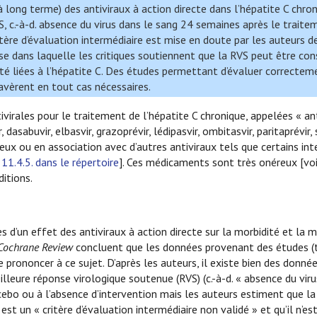
 à long terme) des antiviraux à action directe dans l’hépatite C chroni
, c.-à-d. absence du virus dans le sang 24 semaines après le traite
tère d’évaluation intermédiaire est mise en doute par les auteurs d
rse dans laquelle les critiques soutiennent que la RVS peut être con
té liées à l’hépatite C. Des études permettant d’évaluer correctem
’avèrent en tout cas nécessaires.
irales pour le traitement de l’hépatite C chronique, appelées « ant
dasabuvir, elbasvir, grazoprévir, lédipasvir, ombitasvir, paritaprévir, 
 eux ou en association avec d’autres antiviraux tels que certains int
 11.4.5. dans le répertoire
]. Ces médicaments sont très onéreux [voi
itions.
 d’un effet des antiviraux à action directe sur la morbidité et la 
Cochrane Review
concluent que les données provenant des études (
 prononcer à ce sujet. D’après les auteurs, il existe bien des donn
leure réponse virologique soutenue (RVS) (c.-à-d. « absence du viru
cebo ou à l’absence d’intervention mais les auteurs estiment que la
est un « critère d’évaluation intermédiaire non validé » et qu’il n’e