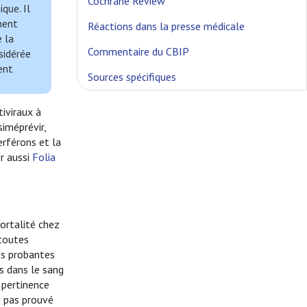
Cochrane Review
que. Il
ment
Réactions dans la presse médicale
e la
Commentaire du CBIP
sidérée
ent
Sources spécifiques
iviraux à
siméprévir,
erférons et la
r aussi
Folia
mortalité chez
toutes
ées probantes
s dans le sang
 pertinence
st pas prouvé