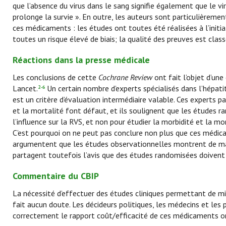
que l’absence du virus dans le sang signifie également que le v
prolonge la survie ». En outre, les auteurs sont particulièreme
ces médicaments : les études ont toutes été réalisées à l’initi
toutes un risque élevé de biais; la qualité des preuves est clas
Réactions dans la presse médicale
Les conclusions de cette
Cochrane Review
ont fait l’objet d’un
Lancet.
Un certain nombre d’experts spécialisés dans l’hépati
2-6
est un critère d’évaluation intermédiaire valable. Ces experts 
et la mortalité font défaut, et ils soulignent que les études 
l’influence sur la RVS, et non pour étudier la morbidité et la mo
C’est pourquoi on ne peut pas conclure non plus que ces médicam
argumentent que les études observationnelles montrent de mani
partagent toutefois l’avis que des études randomisées doivent 
Commentaire du CBIP
La nécessité d’effectuer des études cliniques permettant de m
fait aucun doute. Les décideurs politiques, les médecins et les
correctement le rapport coût/efficacité de ces médicaments oné