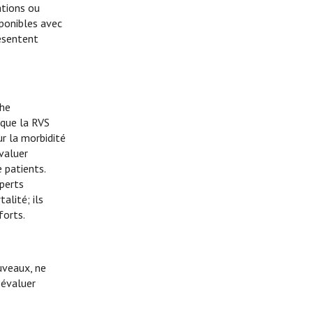
ations ou
sponibles avec
résentent
The
 que la RVS
ur la morbidité
valuer
e patients.
xperts
alité; ils
forts.
uveaux, ne
 évaluer