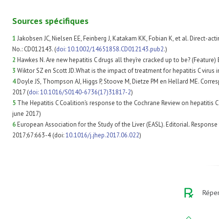
Sources spécifiques
1
Jakobsen JC, Nielsen EE, Feinberg J, Katakam KK, Fobian K, et al. Direct-acti
No.: CD012143. (
doi: 10.1002/14651858.CD012143.pub2
.)
2
Hawkes N. Are new hepatitis C drugs all they’re cracked up to be? (Feature)
3
Wiktor SZ en Scott JD.What is the impact of treatment for hepatitis C vir
4
Doyle JS, Thompson AJ, Higgs P, Stoove M, Dietze PM en Hellard ME. Correspo
2017 (
doi: 10.1016/S0140-6736(17)31817-2
)
5
The Hepatitis C Coalition’s response to the Cochrane Review on hepatitis C
june 2017)
6
European Association for the Study of the Liver (EASL). Editorial. Respons
2017;67:663-4 (doi:
10.1016/j.jhep.2017.06.022
)
Réper