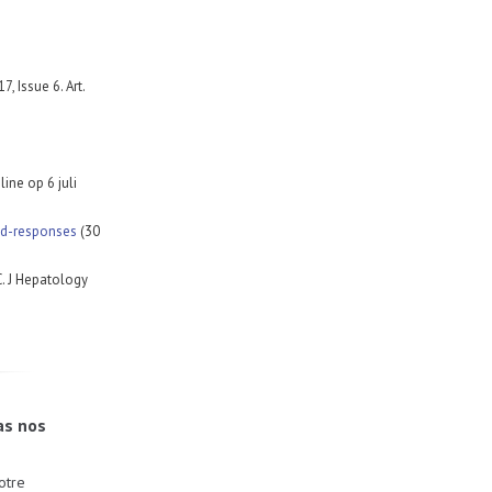
, Issue 6. Art.
ine op 6 juli
id-responses
(30
C. J Hepatology
as nos
otre