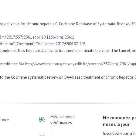
ng antivirals for chronic hepatitis C. Cochrane Database of Systematic Reviews 2017
 BMJ 2017;357:j2961 (
doi: 10.1136/bmj.j2961
)
us infection? (Comment) The Lancet 2017;390:107-108
ndence. New hepatitis C antiviral treatments eliminate the virus. The Lancet, onl
 medicines. Via
http://www.bmj.com.gateway.cdlh.be/content/357/bmj.j2961/rap
e to the Cochrane systematic review on DAA-based treatment of chronic hepatitis 
Médicaments
Ne manquez p
toire
vétérinaires
mises à jour
Inscrivez-vous à n