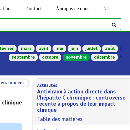
ations
Contact
À propos de nous
NL
février
mars
avril
mai
juin
juillet
août
septembre
octobre
novembre
décembre
VERSION PDF
Actualités
Antiviraux à action directe dans
l’hépatite C chronique : controverse
 clinique
récente à propos de leur impact
clinique
Table des matières