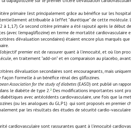
la dapagliflozine sur le premier critère d’évaluation cardiovasculair
tère primaire l’est principalement grâce au bénéfice sur les hospita
tentiellement attribuable à l’effet "diurétique" de cette molécule.
 à 1,17). Ce second critère primaire a été rajouté après le début de
es (avec l’empagliflozine) en terme de mortalité cardiovasculaire e
 critères d’évaluation secondaires) étaient encore plus marqués que
aire.
’objectif premier est de rassurer quant à l’innocuité, et où l’on pr
olécule, en traitement "add-on" et en comparaison au placebo, avant 
 critères d’évaluation secondaires sont encourageants, mais unique
façon formelle à un bénéfice rénal des gliflozines.
pean Association for the study of diabetes
(EASD) ont publié un rappo
dans le diabète de type 2.
Des modifications importantes sont pr
2
ts diabétiques avec antécédents cardiovasculaire, une fois que la m
iflozines (ou les analogues du GLP1) qui sont proposés en premier ch
alement par les résultats des études de sécurité cardio-vasculaire
rité cardiovasculaire sont rassurantes quant à l’innocuité cardiovas