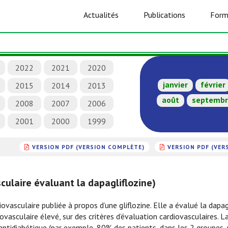
Actualités
Publications
Form
2022
2021
2020
janvier
février
2015
2014
2013
août
septemb
2008
2007
2006
2001
2000
1999
VERSION PDF (VERSION COMPLÈTE)
VERSION PDF (VER
ulaire évaluant la dapagliflozine)
ovasculaire publiée à propos d’une gliflozine. Elle a évalué la dapag
ovasculaire élevé, sur des critères d’évaluation cardiovasculaires. L
antidiabétique (par exemple, 80% des patients, dans les 2 groupes,