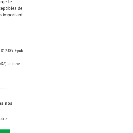
rge le
ceptibles de
s important.
a1812389. Epub
(ADA) and the
as nos
otre