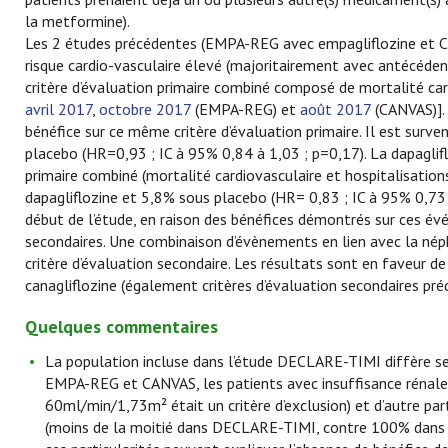
la metformine).
Les 2 études précédentes (EMPA-REG avec empagliflozine et CA
risque cardio-vasculaire élevé (majoritairement avec antécédent
critère d’évaluation primaire combiné composé de mortalité car
avril 2017
,
octobre 2017
(EMPA-REG) et
août 2017
(CANVAS)]. 
bénéfice sur ce même critère d’évaluation primaire. Il est surv
placebo (HR=0,93 ; IC à 95% 0,84 à 1,03 ; p=0,17). La dapaglifl
primaire combiné (mortalité cardiovasculaire et hospitalisation
dapagliflozine et 5,8% sous placebo (HR= 0,83 ; IC à 95% 0,73 à
début de l’étude, en raison des bénéfices démontrés sur ces 
secondaires. Une combinaison d’évènements en lien avec la n
critère d’évaluation secondaire. Les résultats sont en faveur de
canagliflozine (également critères d’évaluation secondaires p
Quelques commentaires
La population incluse dans l’étude DECLARE-TIMI diffère se
EMPA-REG et CANVAS, les patients avec insuffisance rénale
60ml/min/1,73m² était un critère d’exclusion) et d’autre par
(moins de la moitié dans DECLARE-TIMI, contre 100% dans l