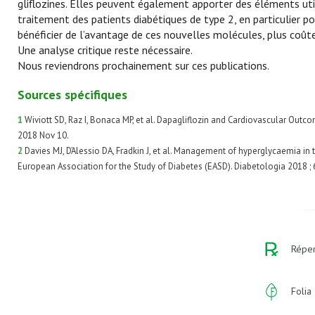
gliflozines. Elles peuvent également apporter des éléments util
traitement des patients diabétiques de type 2, en particulier po
bénéficier de l’avantage de ces nouvelles molécules, plus coûte
Une analyse critique reste nécessaire.
Nous reviendrons prochainement sur ces publications.
Sources spécifiques
1
Wiviott SD, Raz I, Bonaca MP, et al. Dapagliflozin and Cardiovascular Out
2018 Nov 10.
2
Davies MJ, D’Alessio DA, Fradkin J, et al. Management of hyperglycaemia in
European Association for the Study of Diabetes (EASD). Diabetologia 2018 ;
Réper
Folia