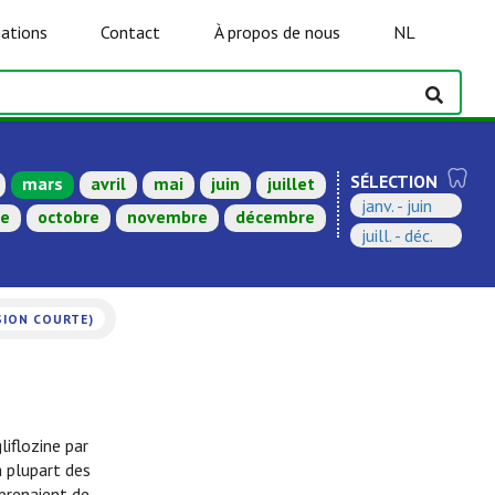
ations
Contact
À propos de nous
NL
SÉLECTION
mars
avril
mai
juin
juillet
janv. - juin
re
octobre
novembre
décembre
juill. - déc.
SION COURTE)
liflozine par
a plupart des
 prenaient de