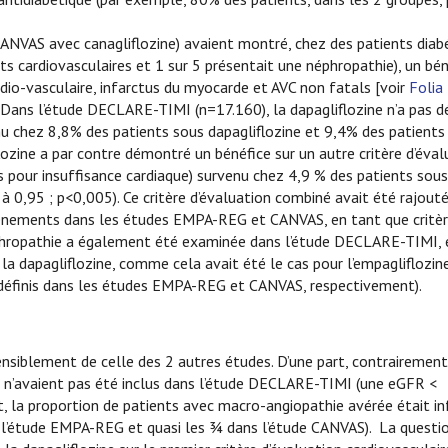
NVAS avec canagliflozine) avaient montré, chez des patients diab
s cardiovasculaires et 1 sur 5 présentait une néphropathie), un bén
dio-vasculaire, infarctus du myocarde et AVC non fatals [voir
Folia
Dans l’étude DECLARE-TIMI (n=17.160), la dapagliflozine n’a pas 
enu chez 8,8% des patients sous dapagliflozine et 9,4% des patients
ozine a par contre démontré un bénéfice sur un autre critère d’éval
s pour insuffisance cardiaque) survenu chez 4,9 % des patients sous
 0,95 ; p<0,005). Ce critère d’évaluation combiné avait été rajouté
événements dans les études EMPA-REG et CANVAS, en tant que critè
éphropathie a également été examinée dans l’étude DECLARE-TIMI, 
 la dapagliflozine, comme cela avait été le cas pour l’empagliflozine
rédéfinis dans les études EMPA-REG et CANVAS, respectivement).
nsiblement de celle des 2 autres études. D’une part, contrairemen
 n’avaient pas été inclus dans l’étude DECLARE-TIMI (une eGFR <
t, la proportion de patients avec macro-angiopathie avérée était in
’étude EMPA-REG et quasi les ¾ dans l’étude CANVAS). La question