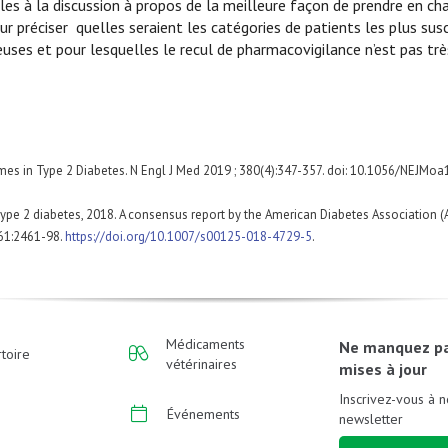
es à la discussion à propos de la meilleure façon de prendre en cha
ur préciser quelles seraient les catégories de patients les plus sus
uses et pour lesquelles le recul de pharmacovigilance n’est pas trè
comes in Type 2 Diabetes. N Engl J Med 2019 ; 380(4):347-357. doi: 10.1056/NEJMo
 type 2 diabetes, 2018. A consensus report by the American Diabetes Association 
 61:2461-98.
https://doi.org/10.1007/s00125-018-4729-5
.
Médicaments
Ne manquez p
toire
vétérinaires
mises à jour
Inscrivez-vous à n
Événements
newsletter