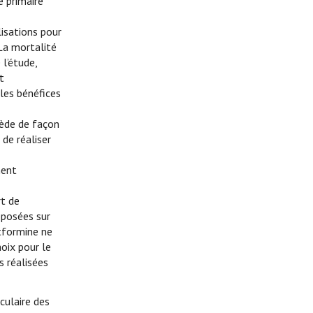
e primaire
lisations pour
 La mortalité
 l’étude,
t
 les bénéfices
ocède de façon
de réaliser
ment
rt de
oposées sur
etformine ne
oix pour le
s réalisées
culaire des