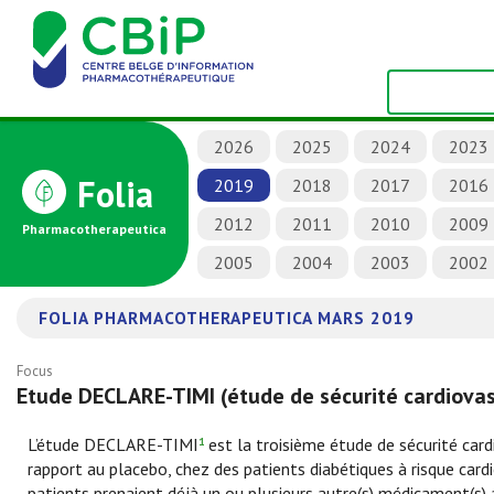
2026
2025
2024
2023
Folia
2019
2018
2017
2016
2012
2011
2010
2009
Pharmacotherapeutica
2005
2004
2003
2002
FOLIA PHARMACOTHERAPEUTICA MARS 2019
Focus
Etude DECLARE-TIMI (étude de sécurité cardiovasc
L’étude DECLARE-TIMI
est la troisième étude de sécurité cardi
1
rapport au placebo, chez des patients diabétiques à risque cardi
patients prenaient déjà un ou plusieurs autre(s) médicament(s) 