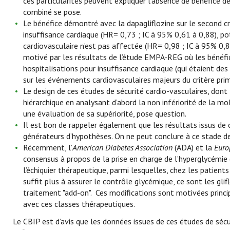
ces particularités peuvent expliquer l’absence de bénéfice de 
combiné se pose.
Le bénéfice démontré avec la dapagliflozine sur le second cri
insuffisance cardiaque (HR= 0,73 ; IC à 95% 0,61 à 0,88), po
cardiovasculaire n’est pas affectée (HR= 0,98 ; IC à 95% 0,82
motivé par les résultats de l’étude EMPA-REG où les bénéfic
hospitalisations pour insuffisance cardiaque (qui étaient des
sur les événements cardiovasculaires majeurs du critère prim
Le design de ces études de sécurité cardio-vasculaires, dont l
hiérarchique en analysant d’abord la non infériorité de la m
une évaluation de sa supériorité, pose question.
Il est bon de rappeler également que les résultats issus de
générateurs d’hypothèses. On ne peut conclure à ce stade de 
Récemment, l’
American Diabetes Association
(ADA) et la
Euro
consensus à propos de la prise en charge de l’hyperglycémie 
l’échiquier thérapeutique, parmi lesquelles, chez les patien
suffit plus à assurer le contrôle glycémique, ce sont les gl
traitement "add-on". Ces modifications sont motivées princip
avec ces classes thérapeutiques.
Le CBIP est d’avis que les données issues de ces études de sécu