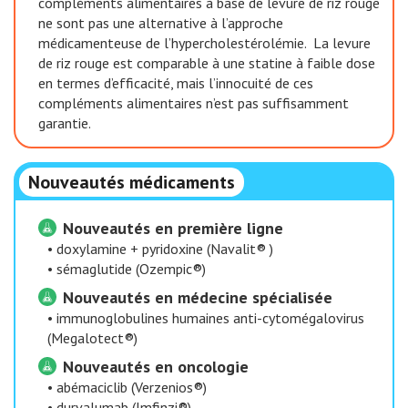
compléments alimentaires à base de levure de riz rouge
ne sont pas une alternative à l’approche
médicamenteuse de l’hypercholestérolémie. La levure
de riz rouge est comparable à une statine à faible dose
en termes d’efficacité, mais l’innocuité de ces
compléments alimentaires n’est pas suffisamment
garantie.
Nouveautés médicaments
Nouveautés en première ligne
•
doxylamine + pyridoxine (Navalit® )
•
sémaglutide (Ozempic®)
Nouveautés en médecine spécialisée
•
immunoglobulines humaines anti-cytomégalovirus
(Megalotect®)
Nouveautés en oncologie
•
abémaciclib (Verzenios®)
•
durvalumab (Imfinzi®)