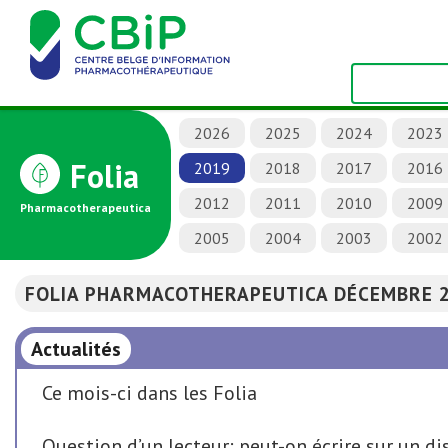
2026
2025
2024
2023
Folia
2019
2018
2017
2016
2012
2011
2010
2009
Pharmacotherapeutica
2005
2004
2003
2002
FOLIA PHARMACOTHERAPEUTICA DÉCEMBRE 
Actualités
Ce mois-ci dans les Folia
Question d’un lecteur: peut-on écrire sur un d