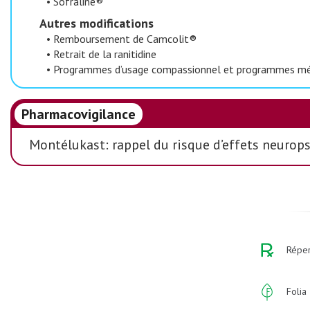
•
Sofraline®
Autres modifications
•
Remboursement de Camcolit®
•
Retrait de la ranitidine
•
Programmes d’usage compassionnel et programmes méd
Pharmacovigilance
Montélukast: rappel du risque d’effets neurop
Réper
Folia