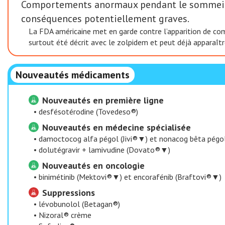
Comportements anormaux pendant le sommeil (“c
conséquences potentiellement graves.
La FDA américaine met en garde contre l’apparition de co
surtout été décrit avec le zolpidem et peut déjà apparaîtr
Nouveautés médicaments
Nouveautés en première ligne
•
desfésotérodine (Tovedeso®)
Nouveautés en médecine spécialisée
•
damoctocog alfa pégol (Jivi®▼) et nonacog bêta pégo
•
dolutégravir + lamivudine (Dovato®▼)
Nouveautés en oncologie
•
binimétinib (Mektovi®▼) et encorafénib (Braftovi®▼)
Suppressions
•
lévobunolol (Betagan®)
•
Nizoral® crème