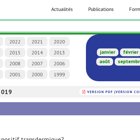
Actualités
Publications
Form
2022
2021
2020
janvier
février
2015
2014
2013
août
septemb
2008
2007
2006
2001
2000
1999
2019
VERSION PDF (VERSION C
ispositif transdermique?