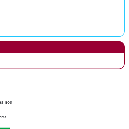
as nos
otre