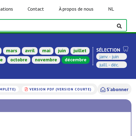
ations
Contact
À propos de nous
NL
SÉLECTION
mars
avril
mai
juin
juillet
janv. - juin
re
octobre
novembre
décembre
juill. - déc.
S'abonner
OMPLÈTE)
VERSION PDF (VERSION COURTE)