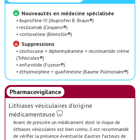
Nouveautés en médecine spécialisée
•
ibuprofène IV (Ibuprofen B. Braun®)
•
reslizumab (Cinqaero®)
•
vortioxétine (Brintellix®)
Suppressions
•
cinchocaïne + diphenhydramine + nicotinamide crème
(Trihistalex®)
•
enfurvitide (Fuzeon®)
•
éthylmorphine + guaïfénésine (Baume Pulmonaire®)
Pharmacovigilance
Lithiases vésiculaires d’origine
médicamenteuse
Avant de prescrire un médicament dont le risque de
lithiases vésiculaires est bien connu, il est recommandé
de vérifier la présence éventuelle d’autres facteurs de