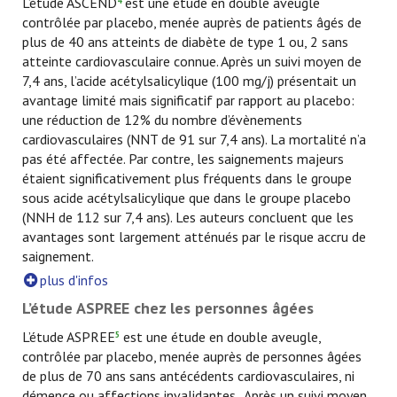
L’étude ASCEND
est une étude en double aveugle
4
contrôlée par placebo, menée auprès de patients âgés de
plus de 40 ans atteints de diabète de type 1 ou, 2 sans
atteinte cardiovasculaire connue. Après un suivi moyen de
7,4 ans, l’acide acétylsalicylique (100 mg/j) présentait un
avantage limité mais significatif par rapport au placebo:
une réduction de 12% du nombre d’évènements
cardiovasculaires (NNT de 91 sur 7,4 ans). La mortalité n’a
pas été affectée. Par contre, les saignements majeurs
étaient significativement plus fréquents dans le groupe
sous acide acétylsalicylique que dans le groupe placebo
(NNH de 112 sur 7,4 ans). Les auteurs concluent que les
avantages sont largement atténués par le risque accru de
saignement.
plus d'infos
L’étude ASPREE chez les personnes âgées
L’étude ASPREE
est une étude en double aveugle,
5
contrôlée par placebo, menée auprès de personnes âgées
de plus de 70 ans sans antécédents cardiovasculaires, ni
démence ou affections invalidantes. Après un suivi moyen