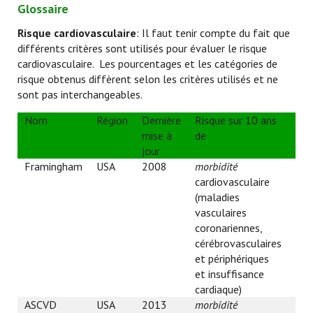
Glossaire
Risque cardiovasculaire
: Il faut tenir compte du fait que
différents critères sont utilisés pour évaluer le risque
cardiovasculaire. Les pourcentages et les catégories de
risque obtenus diffèrent selon les critères utilisés et ne
sont pas interchangeables.
Nom
Région
Dernière
Risque sur 10 ans
Cat
mise à
de
jour
Framingham
USA
2008
morbidité
Fai
cardiovasculaire
Ris
(maladies
20
vasculaires
Ris
coronariennes,
cérébrovasculaires
et périphériques
et insuffisance
cardiaque)
ASCVD
USA
2013
morbidité
Fai