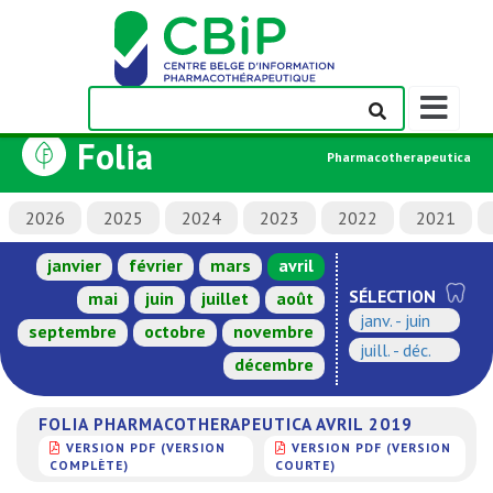
Afficher/m
la
Folia
barre
Pharmacotherapeutica
de
navigation
2026
2025
2024
2023
2022
2021
janvier
février
mars
avril
SÉLECTION
mai
juin
juillet
août
janv. - juin
septembre
octobre
novembre
juill. - déc.
décembre
FOLIA PHARMACOTHERAPEUTICA AVRIL 2019
VERSION PDF (VERSION
VERSION PDF (VERSION
COMPLÈTE)
COURTE)