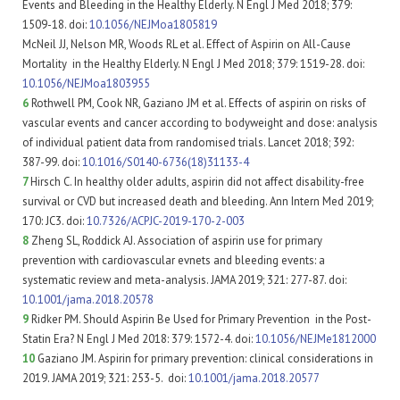
Events and Bleeding in the Healthy Elderly. N Engl J Med 2018; 379:
1509-18. doi:
10.1056/NEJMoa1805819
McNeil JJ, Nelson MR, Woods RL et al. Effect of Aspirin on All-Cause
Mortality in the Healthy Elderly. N Engl J Med 2018; 379: 1519-28. doi:
10.1056/NEJMoa1803955
6
Rothwell PM, Cook NR, Gaziano JM et al. Effects of aspirin on risks of
vascular events and cancer according to bodyweight and dose: analysis
of individual patient data from randomised trials. Lancet 2018; 392:
387-99. doi:
10.1016/S0140-6736(18)31133-4
7
Hirsch C. In healthy older adults, aspirin did not affect disability-free
survival or CVD but increased death and bleeding. Ann Intern Med 2019;
170: JC3. doi:
10.7326/ACPJC-2019-170-2-003
8
Zheng SL, Roddick AJ. Association of aspirin use for primary
prevention with cardiovascular evnets and bleeding events: a
systematic review and meta-analysis. JAMA 2019; 321: 277-87. doi:
10.1001/jama.2018.20578
9
Ridker PM. Should Aspirin Be Used for Primary Prevention in the Post-
Statin Era? N Engl J Med 2018: 379: 1572-4. doi:
10.1056/NEJMe1812000
10
Gaziano JM. Aspirin for primary prevention: clinical considerations in
2019. JAMA 2019; 321: 253-5. doi:
10.1001/jama.2018.20577