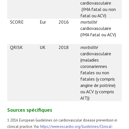
cardiovasculaire
Ris
(IMA fatal ou non
7,5
fatal ou ACV)
Ris
SCORE
Eur
2016
mortalité
Fai
cardiovasculaire
Ris
(IMA fatal ou ACV)
5%
Ris
QRISK
UK
2018
morbidité
Fai
cardiovasculaire
Ris
(maladies
10
coronariennes
Ris
fatales ou non
fatales (y compris
angine de poitrine)
ou ACV (y compris
AIT))
Sources spécifiques
1
2016 European Guidelines on cardiovascular disease prevention in
clinical practice. Via:
https://www.escardio.org/Guidelines/Clinical-