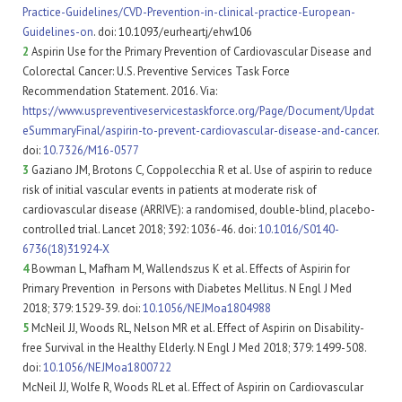
Practice-Guidelines/CVD-Prevention-in-clinical-practice-European-
Guidelines-on
. doi: 10.1093/eurheartj/ehw106
2
Aspirin Use for the Primary Prevention of Cardiovascular Disease and
Colorectal Cancer: U.S. Preventive Services Task Force
Recommendation Statement. 2016. Via:
https://www.uspreventiveservicestaskforce.org/Page/Document/Updat
eSummaryFinal/aspirin-to-prevent-cardiovascular-disease-and-cancer
.
doi:
10.7326/M16-0577
3
Gaziano JM, Brotons C, Coppolecchia R et al. Use of aspirin to reduce
risk of initial vascular events in patients at moderate risk of
cardiovascular disease (ARRIVE): a randomised, double-blind, placebo-
controlled trial. Lancet 2018; 392: 1036-46. doi:
10.1016/S0140-
6736(18)31924-X
4
Bowman L, Mafham M, Wallendszus K et al. Effects of Aspirin for
Primary Prevention in Persons with Diabetes Mellitus. N Engl J Med
2018; 379: 1529-39. doi:
10.1056/NEJMoa1804988
5
McNeil JJ, Woods RL, Nelson MR et al. Effect of Aspirin on Disability-
free Survival in the Healthy Elderly. N Engl J Med 2018; 379: 1499-508.
doi:
10.1056/NEJMoa1800722
McNeil JJ, Wolfe R, Woods RL et al. Effect of Aspirin on Cardiovascular