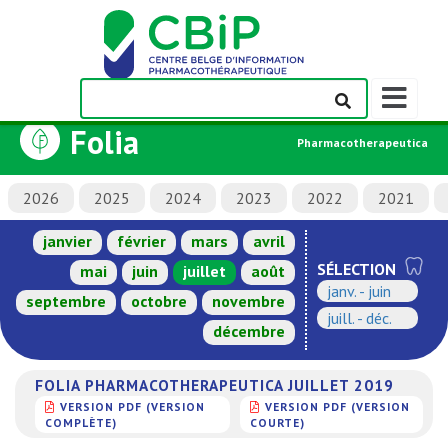
Afficher/m
la
Folia
barre
Pharmacotherapeutica
de
navigation
2026
2025
2024
2023
2022
2021
janvier
février
mars
avril
SÉLECTION
mai
juin
juillet
août
janv. - juin
septembre
octobre
novembre
juill. - déc.
décembre
FOLIA PHARMACOTHERAPEUTICA JUILLET 2019
VERSION PDF (VERSION
VERSION PDF (VERSION
COMPLÈTE)
COURTE)