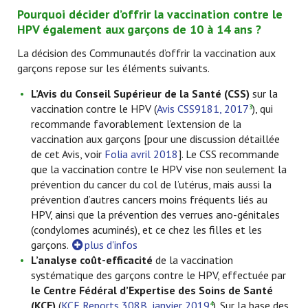
Pourquoi décider d’offrir la vaccination contre le
HPV également aux garçons de 10 à 14 ans ?
La décision des Communautés d’offrir la vaccination aux
garçons repose sur les éléments suivants.
L’Avis du Conseil Supérieur de la Santé (CSS)
sur la
vaccination contre le HPV (
Avis CSS9181, 2017
), qui
3
recommande favorablement l’extension de la
vaccination aux garçons [pour une discussion détaillée
de cet Avis, voir
Folia avril 2018
]. Le CSS recommande
que la vaccination contre le HPV vise non seulement la
prévention du cancer du col de l’utérus, mais aussi la
prévention d’autres cancers moins fréquents liés au
HPV, ainsi que la prévention des verrues ano-génitales
(condylomes acuminés), et ce chez les filles et les
garçons.
plus d'infos
L’analyse coût-efficacité
de la vaccination
systématique des garçons contre le HPV, effectuée par
le Centre Fédéral d’Expertise des Soins de Santé
(KCE)
(
KCE Reports 308B, janvier 2019
). Sur la base des
4