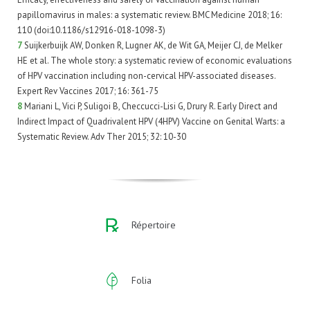
papillomavirus in males: a systematic review. BMC Medicine 2018; 16:
110 (doi:10.1186/s12916-018-1098-3)
7
Suijkerbuijk AW, Donken R, Lugner AK, de Wit GA, Meijer CJ, de Melker
HE et al. The whole story: a systematic review of economic evaluations
of HPV vaccination including non-cervical HPV-associated diseases.
Expert Rev Vaccines 2017; 16: 361-75
8
Mariani L, Vici P, Suligoi B, Checcucci-Lisi G, Drury R. Early Direct and
Indirect Impact of Quadrivalent HPV (4HPV) Vaccine on Genital Warts: a
Systematic Review. Adv Ther 2015; 32: 10-30
Répertoire
Folia