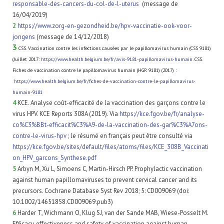
responsable-des-cancers-du-col-de-l-uterus
(message de
16/04/2019)
2
https://www.zorg-en-gezondheid.be/hpv-vaccinatie-ook-voor-
jongens
(message de 14/12/2018)
3
CSS. Vaccination contre les infections causées par le papillomavirus humain (CSS 9181)
(Juillet 2017:
https://www.health.belgium.be/fr/avis-9181-papillomavirus-humain
. CSS.
Fiches de vaccination contre le papillomavirus humain (HGR 9181) (2017) :
https://www.health.belgium.be/fr/fiches-de-vaccination-contre-le-papillomavirus-
humain-9181
4
KCE. Analyse coût-efficacité de la vaccination des garçons contre le
virus HPV. KCE Reports 308A (2019). Via
https://kce.fgov.be/fr/analyse-
co%C3%BBt-efficacit%C3%A9-de-la-vaccination-des-gar%C3%A7ons-
contre-le-virus-hpv
; le résumé en français peut être consulté via
https://kce.fgov.be/sites/default/files/atoms/files/KCE_308B_Vaccinati
on_HPV_garcons_Synthese.pdf
5
Arbyn M, Xu L, Simoens C, Martin-Hirsch PP. Prophylactic vaccination
against human papillomaviruses to prevent cervical cancer and its
precursors. Cochrane Database Syst Rev 2018; 5: CD009069 (doi:
10.1002/14651858.CD009069.pub3)
6
Harder T, Wichmann O, Klug SJ, van der Sande MAB, Wiese-Posselt M.
Efficacy, effectiveness and safety of vaccination against human