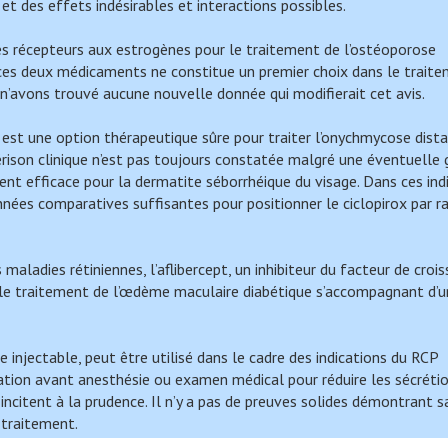
et des effets indésirables et interactions possibles.
s récepteurs aux estrogènes pour le traitement de l’ostéoporose
 ces deux médicaments ne constitue un premier choix dans le trait
n’avons trouvé aucune nouvelle donnée qui modifierait cet avis.
 est une option thérapeutique sûre pour traiter l’onychmycose dista
rison clinique n’est pas toujours constatée malgré une éventuelle 
nt efficace pour la dermatite séborrhéique du visage. Dans ces indi
données comparatives suffisantes pour positionner le ciclopirox par r
maladies rétiniennes, l’aflibercept, un inhibiteur du facteur de croi
s le traitement de l’œdème maculaire diabétique s’accompagnant d’
njectable, peut être utilisé dans le cadre des indications du RCP
cation avant anesthésie ou examen médical pour réduire les sécréti
 incitent à la prudence. Il n’y a pas de preuves solides démontrant s
 traitement.