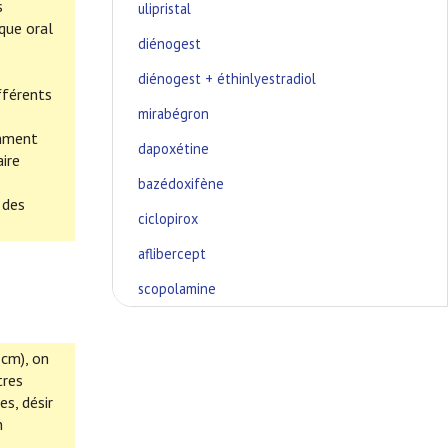
s
ulipristal
que oral
diénogest
diénogest + éthinlyestradiol
fférents
mirabégron
emment
dapoxétine
ire
bazédoxifène
 des
ciclopirox
aflibercept
scopolamine
 cm), on
tres
s, désir
n