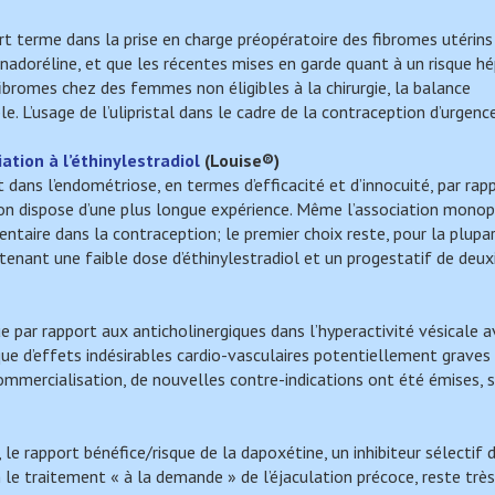
urt terme dans la prise en charge préopératoire des fibromes utérins
nadoréline, et que les récentes mises en garde quant à un risque h
fibromes chez des femmes non éligibles à la chirurgie, la balance
le. L’usage de l’ulipristal dans le cadre de la contraception d’urgenc
ation à l’éthinylestradiol
(
Louise
®)
t dans l’endométriose, en termes d’efficacité et d’innocuité, par rap
 on dispose d’une plus longue expérience. Même l’association mono
taire dans la contraception; le premier choix reste, pour la plupa
nant une faible dose d’éthinylestradiol et un progestatif de deu
e par rapport aux anticholinergiques dans l’hyperactivité vésicale 
isque d’effets indésirables cardio-vasculaires potentiellement graves
ommercialisation, de nouvelles contre-indications ont été émises, s
e rapport bénéfice/risque de la dapoxétine, un inhibiteur sélectif d
le traitement « à la demande » de l’éjaculation précoce, reste très