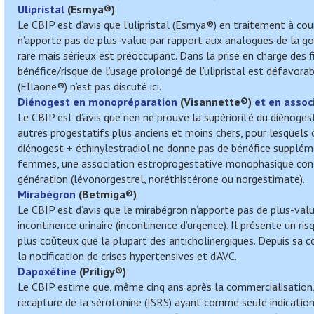
Ulipristal
(
Esmya
®)
Le CBIP est d’avis que l’ulipristal (Esmya®) en traitement à co
n’apporte pas de plus-value par rapport aux analogues de la go
rare mais sérieux est préoccupant. Dans la prise en charge des 
bénéfice/risque de l’usage prolongé de l’ulipristal est défavorab
(Ellaone®) n’est pas discuté ici.
Diénogest en monopréparation
(
Visannette
®)
et en associ
Le CBIP est d’avis que rien ne prouve la supériorité du diénoges
autres progestatifs plus anciens et moins chers, pour lesquels
diénogest + éthinylestradiol ne donne pas de bénéfice supplémen
femmes, une association estroprogestative monophasique conte
génération (lévonorgestrel, noréthistérone ou norgestimate).
Mirabégron
(
Betmiga
®)
Le CBIP est d’avis que le mirabégron n’apporte pas de plus-valu
incontinence urinaire (incontinence d’urgence). Il présente un r
plus coûteux que la plupart des anticholinergiques. Depuis sa c
la notification de crises hypertensives et d’AVC.
Dapoxétine
(
Priligy
®)
Le CBIP estime que, même cinq ans après la commercialisation, l
recapture de la sérotonine (ISRS) ayant comme seule indication 