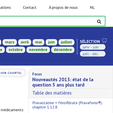
ations
Contact
À propos de nous
NL
SÉLECTION
mars
avril
mai
juin
juillet
janv. - juin
re
octobre
novembre
décembre
juill. - déc.
SION COURTE)
Focus
Nouveautés 2013: état de la
question 5 ans plus tard
Table des matières
Pravastatine + fénofibrate (Pravafenix®):
chapitre 1.12.8.
de médicaments