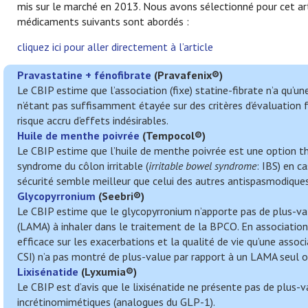
mis sur le marché en 2013. Nous avons sélectionné pour cet art
médicaments suivants sont abordés :
cliquez ici pour aller directement à l’article
Pravastatine + fénofibrate
(
Pravafenix
®)
Le CBIP estime que l’association (fixe) statine-fibrate n’a qu’un
n’étant pas suffisamment étayée sur des critères d’évaluation 
risque accru d’effets indésirables.
Huile de menthe poivrée
(
Tempocol
®)
Le CBIP estime que l’huile de menthe poivrée est une option 
syndrome du côlon irritable (
irritable bowel syndrome
: IBS) en c
sécurité semble meilleur que celui des autres antispasmodiques
Glycopyrronium
(
Seebri
®)
Le CBIP estime que le glycopyrronium n’apporte pas de plus-val
(LAMA) à inhaler dans le traitement de la BPCO. En association
efficace sur les exacerbations et la qualité de vie qu’une assoc
CSI) n’a pas montré de plus-value par rapport à un LAMA seul 
Lixisénatide
(
Lyxumia
®)
Le CBIP est d’avis que le lixisénatide ne présente pas de plus
incrétinomimétiques (analogues du GLP-1).