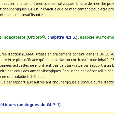
t directement les différents spasmolytiques. L’huile de menthe poi
ticholinergiques.
Le CBIP conclut
que ce médicament peut être pr
tiques sont insuffisantes.
l'
indacatérol
(
Ultibro
®,
chapitre
4.1.3.
), associé au formo
urée d’action (LAMA), utilisé en traitement continu dans la BPCO. A
mble être plus efficace qu’une association corticostéroïde inhalé (CS
 données actuelles ne montrent pas de plus-value par rapport à un
ité est celui des anticholinergiques. Son usage est déconseillé che
thme ou maladie ischémique.
alue par rapport aux autres anticholinergiques à longue durée d’acti
imétiques (analogues du GLP-1)