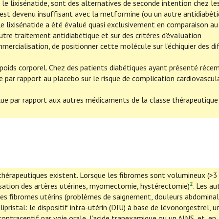
le lixisénatide, sont des alternatives de seconde intention chez le
 est devenu insuffisant avec la metformine (ou un autre antidiabéti
 Le lixisénatide a été évalué quasi exclusivement en comparaison au
re traitement antidiabétique et sur des critères d’évaluation
mmercialisation, de positionner cette molécule sur l’échiquier des di
e poids corporel. Chez des patients diabétiques ayant présenté réc
 par rapport au placebo sur le risque de complication cardiovascula
alue par rapport aux autres médicaments de la classe thérapeutique
s thérapeutiques existent. Lorsque les fibromes sont volumineux (>3
2
sation des artères utérines, myomectomie, hystérectomie)
. Les au
es fibromes utérins (problèmes de saignement, douleurs abdominale
ipristal: le dispositif intra-utérin (DIU) à base de lévonorgestrel, u
ontraceptif par voie orale, l’acide tranexamique ou un AINS, et, en