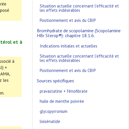
vrée
Situation actuelle concernant l’efficacité et
oposé
les effets indésirables
Positionnement et avis du CBIP
Bromhydrate de scopolamine (Scopolamine
HBr Sterop®): chapitre 18.1.6.
térol et à
Indications initiales et actuelles
Situation actuelle concernant l’efficacité et
les effets indésirables
ssocié à
I) +
Positionnement et avis du CBIP
 LAMA,
z les
Sources spécifiques
pravastatine + fénofibrate
on.
huile de menthe poivrée
glycopyrronium
lixisénatide