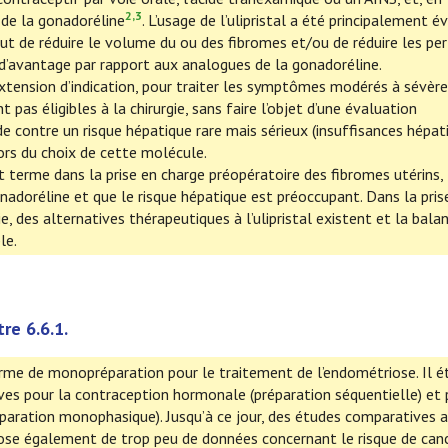
2,3
e de la gonadoréline
. L’usage de l’ulipristal a été principalement é
ut de réduire le volume du ou des fibromes et/ou de réduire les pe
s d’avantage par rapport aux analogues de la gonadoréline.
ne extension d’indication, pour traiter les symptômes modérés à sévèr
s éligibles à la chirurgie, sans faire l’objet d’une évaluation
 contre un risque hépatique rare mais sérieux (insuffisances hépat
rs du choix de cette molécule.
t terme dans la prise en charge préopératoire des fibromes utérins,
nadoréline et que le risque hépatique est préoccupant. Dans la pris
, des alternatives thérapeutiques à l’ulipristal existent et la bala
le.
tre 6.6.1.
me de monopréparation pour le traitement de l’endométriose. Il ét
ves pour la contraception hormonale (préparation séquentielle) et 
aration monophasique). Jusqu’à ce jour, des études comparatives 
pose également de trop peu de données concernant le risque de can