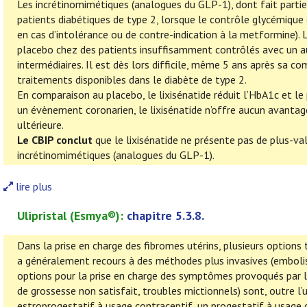
Les incrétinomimétiques (analogues du GLP-1), dont fait partie 
patients diabétiques de type 2, lorsque le contrôle glycémique
en cas d’intolérance ou de contre-indication à la metformine).
placebo chez des patients insuffisamment contrôlés avec un aut
intermédiaires. Il est dès lors difficile, même 5 ans après sa co
traitements disponibles dans le diabète de type 2.
En comparaison au placebo, le lixisénatide réduit l’HbA1c et l
un évènement coronarien, le lixisénatide n’offre aucun avantage
ultérieure.
Le CBIP conclut
que le lixisénatide ne présente pas de plus-v
incrétinomimétiques (analogues du GLP-1).
lire plus
Ulipristal
(
Esmya
®):
chapitre 5.3.8.
Dans la prise en charge des fibromes utérins, plusieurs option
a généralement recours à des méthodes plus invasives (emboli
options pour la prise en charge des symptômes provoqués par l
de grossesse non satisfait, troubles mictionnels) sont, outre l’ul
estroprogestatif à usage contraceptif, un progestatif à usage c