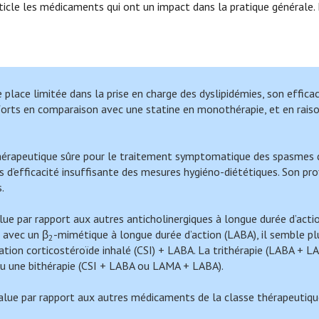
icle les médicaments qui ont un impact dans la pratique générale.
e place limitée dans la prise en charge des dyslipidémies, son efficac
forts en comparaison avec une statine en monothérapie, et en rais
thérapeutique sûre pour le traitement symptomatique des spasmes 
as d’efficacité insuffisante des mesures hygiéno-diététiques. Son pro
.
ue par rapport aux autres anticholinergiques à longue durée d’acti
 avec un β
-mimétique à longue durée d’action (LABA), il semble pl
2
iation corticostéroïde inhalé (CSI) + LABA. La trithérapie (LABA + 
ou une bithérapie (CSI + LABA ou LAMA + LABA).
-value par rapport aux autres médicaments de la classe thérapeutiq