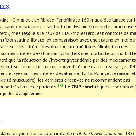
12.8.
stine 40 mg) et d’un fibrate (fénofibrate 160 mg), a été lancée sur l
e cardio-vasculaire présentant une dyslipidémie mixte caractérisée
térol, chez lesquels le taux de LDL-cholestérol est contrôlé de ma
on (fixe) statine-fibrate, en comparaison avec une statine en monot
es sur des critères d’évaluation intermédiaires (diminution des
ur des critères d’évaluation forts (tels que mortalité ou morbidité
ontré que la réduction de l’hypertriglycéridémie par des médicaments
cement sur le marché, aucune nouvelle étude n’a été réalisée, et l’ef
nt étayée sur des critères d’évaluation forts. Pour cette raison, e
toxicité musculaire), les dernières directives ne recommandent pas
1-3
roupe très limité de patients
.
Le CBIP conclut
que l’association (
arge des dyslipidémies.
.
ans le syndrome du côlon irritable (
irritable bowel syndrome
: IBS).