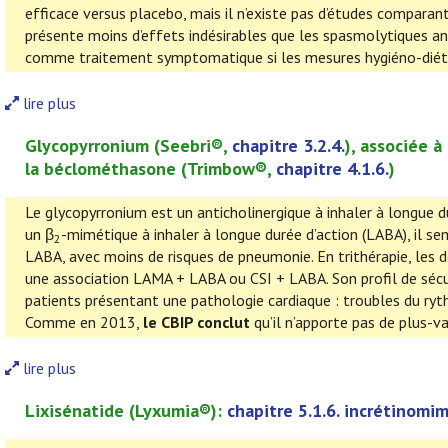
efficace versus placebo, mais il n’existe pas d’études comparan
présente moins d’effets indésirables que les spasmolytiques an
comme traitement symptomatique si les mesures hygiéno-diété
lire plus
Glycopyrronium (
Seebri
®,
chapitre 3.2.4.
), associée à 
la béclométhasone
(
Trimbow
®,
chapitre 4.1.6.
)
Le glycopyrronium est un anticholinergique à inhaler à longue d
un β
-mimétique à inhaler à longue durée d’action (LABA), il se
2
LABA, avec moins de risques de pneumonie. En trithérapie, les
une association LAMA + LABA ou CSI + LABA. Son profil de sécur
patients présentant une pathologie cardiaque : troubles du ry
Comme en 2013,
le CBIP conclut
qu’il n’apporte pas de plus-v
lire plus
Lixisénatide
(
Lyxumia
®):
chapitre 5.1.6. incrétinom