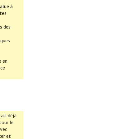
valué à
rtes
es des
iques
e en
nce
ait déjà
pour le
avec
cer et