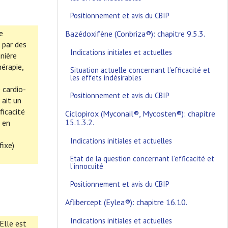
Positionnement et avis du CBIP
e
Bazédoxifène (Conbriza®): chapitre 9.5.3.
 par des
Indications initiales et actuelles
nière
hérapie,
Situation actuelle concernant l’efficacité et
les effets indésirables
 cardio-
Positionnement et avis du CBIP
 ait un
ficacité
Ciclopirox (Myconail®, Mycosten®): chapitre
15.1.3.2.
t en
Indications initiales et actuelles
fixe)
Etat de la question concernant l’efficacité et
l’innocuité
Positionnement et avis du CBIP
Aflibercept (Eylea®): chapitre 16.10.
Indications initiales et actuelles
 Elle est