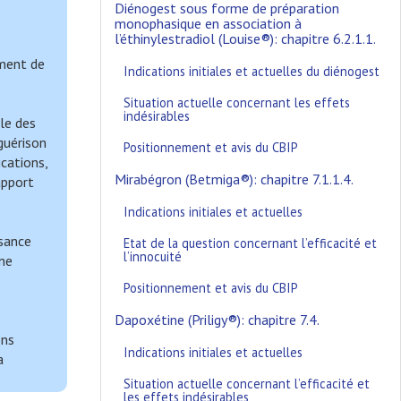
Diénogest sous forme de préparation
monophasique en association à
l’éthinylestradiol (Louise®): chapitre 6.2.1.1.
ement de
Indications initiales et actuelles du diénogest
Situation actuelle concernant les effets
indésirables
le des
guérison
Positionnement et avis du CBIP
cations,
Mirabégron (Betmiga®): chapitre 7.1.1.4.
apport
Indications initiales et actuelles
ssance
Etat de la question concernant l’efficacité et
l’innocuité
une
Positionnement et avis du CBIP
Dapoxétine (Priligy®): chapitre 7.4.
ons
Indications initiales et actuelles
a
Situation actuelle concernant l’efficacité et
les effets indésirables