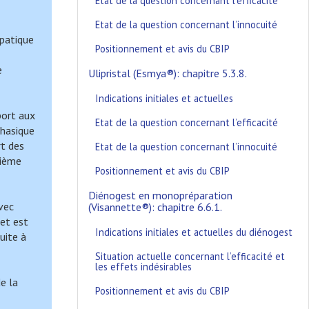
Etat de la question concernant l’efficacité
Etat de la question concernant l’innocuité
épatique
Positionnement et avis du CBIP
e
Ulipristal (Esmya®): chapitre 5.3.8.
Indications initiales et actuelles
port aux
Etat de la question concernant l’efficacité
phasique
rt des
Etat de la question concernant l’innocuité
xième
Positionnement et avis du CBIP
Diénogest en monopréparation
avec
(Visannette®): chapitre 6.6.1.
 et est
Indications initiales et actuelles du diénogest
uite à
Situation actuelle concernant l’efficacité et
les effets indésirables
e la
Positionnement et avis du CBIP