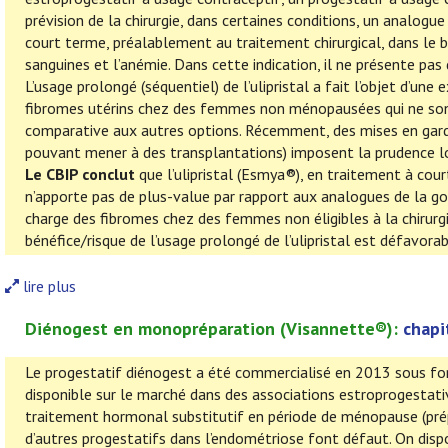
prévision de la chirurgie, dans certaines conditions, un analogu
court terme, préalablement au traitement chirurgical, dans le b
sanguines et l’anémie. Dans cette indication, il ne présente pa
L’usage prolongé (séquentiel) de l’ulipristal a fait l’objet d’u
fibromes utérins chez des femmes non ménopausées qui ne sont pa
comparative aux autres options. Récemment, des mises en garde
pouvant mener à des transplantations) imposent la prudence lo
Le CBIP conclut
que l’ulipristal (Esmya®), en traitement à cour
n’apporte pas de plus-value par rapport aux analogues de la go
charge des fibromes chez des femmes non éligibles à la chirurgie
bénéfice/risque de l’usage prolongé de l’ulipristal est défavorab
lire plus
Diénogest en monopréparation
(
Visannette
®):
chapi
Le progestatif diénogest a été commercialisé en 2013 sous for
disponible sur le marché dans des associations estroprogestati
traitement hormonal substitutif en période de ménopause (prép
d’autres progestatifs dans l’endométriose font défaut. On dis