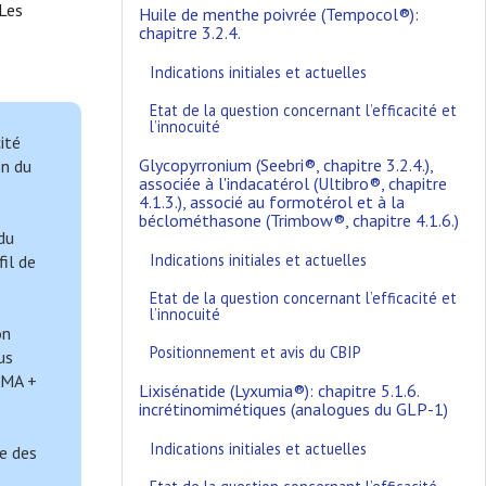
 Les
Huile de menthe poivrée (Tempocol®):
chapitre 3.2.4.
Indications initiales et actuelles
Etat de la question concernant l’efficacité et
l’innocuité
ité
Glycopyrronium (Seebri®, chapitre 3.2.4.),
on du
associée à l'indacatérol (Ultibro®, chapitre
4.1.3.), associé au formotérol et à la
béclométhasone (Trimbow®, chapitre 4.1.6.)
du
Indications initiales et actuelles
fil de
Etat de la question concernant l’efficacité et
l’innocuité
on
Positionnement et avis du CBIP
us
LAMA +
Lixisénatide (Lyxumia®): chapitre 5.1.6.
incrétinomimétiques (analogues du GLP-1)
Indications initiales et actuelles
ue des