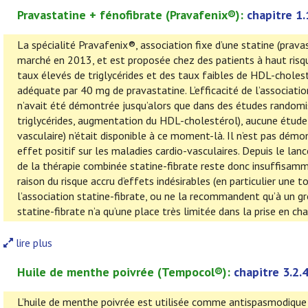
Pravastatine + fénofibrate (Pravafenix
®):
chapitre 1.
La spécialité Pravafenix®, association fixe d’une statine (prava
marché en 2013, et est proposée chez des patients à haut risqu
taux élevés de triglycérides et des taux faibles de HDL-choles
adéquate par 40 mg de pravastatine. L’efficacité de l’associati
n’avait été démontrée jusqu’alors que dans des études randomisé
triglycérides, augmentation du HDL-cholestérol), aucune étude s
vasculaire) n’était disponible à ce moment-là. Il n’est pas dém
effet positif sur les maladies cardio-vasculaires. Depuis le lan
de la thérapie combinée statine-fibrate reste donc insuffisamme
raison du risque accru d’effets indésirables (en particulier une 
l’association statine-fibrate, ou ne la recommandent qu’à un g
statine-fibrate n’a qu’une place très limitée dans la prise en ch
lire plus
Huile de menthe poivrée
(
Tempocol
®):
chapitre 3.2.4
L’huile de menthe poivrée est utilisée comme antispasmodique d