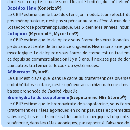
douteux : compte tenu de son efficacité limitée, du coût élevé 
Bazédoxifène
(
Conbriza
®)
Le CBIP estime que le bazédoxifène, un modulateur sélectif de
postménopausique, n’est pas supérieur au raloxifène. Aucun de
l’ostéoporose postménopausique. Ces 5 dernières années, nous 
Ciclopirox
(
Myconail®, Mycosten
®)
Le CBIP estime que le ciclopirox sous forme de vernis à ongles
pieds sans atteinte de la matrice unguéale. Néanmoins, une gué
mycologique. Le ciclopirox sous forme de crème est un traiteme
et depuis sa commercialisation il y a 5 ans, il n’existe pas de 
aux autres traitements locaux ou systémiques.
Aflibercept
(
Eylea
®)
Le CBIP est d’avis que, dans le cadre du traitement des diverses 
endothélial vasculaire, n’est supérieur au ranibizumab que dan
baisse prononcée de l’acuité visuelle.
Bromhydrate de scopolamine
(
Scopolamine HBr Sterop
®)
Le CBIP estime que le bromhydrate de scopolamine, sous forme i
(traitement des râles agoniques en soins palliatifs et prémédi
salivaires). Les effets indésirables anticholinergiques fréquents
supériorité, dans les râles agoniques, par rapport à l’absence de