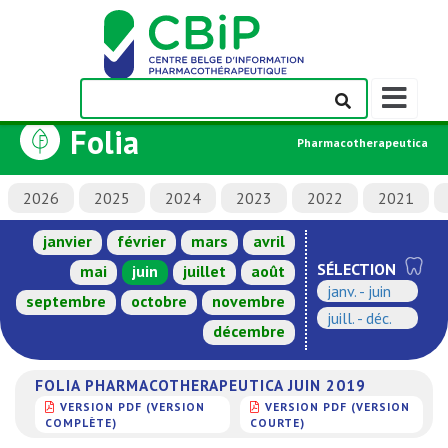
Afficher/m
la
Folia
barre
Pharmacotherapeutica
de
navigation
2026
2025
2024
2023
2022
2021
janvier
février
mars
avril
SÉLECTION
mai
juin
juillet
août
janv. - juin
septembre
octobre
novembre
juill. - déc.
décembre
FOLIA PHARMACOTHERAPEUTICA JUIN 2019
VERSION PDF (VERSION
VERSION PDF (VERSION
COMPLÈTE)
COURTE)