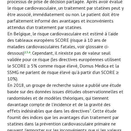
processus de prise de décision partagée. Après avoir évalué
le risque cardiovasculaire, un traitement par statines peut y
être associé, immédiatement ou non. Le patient doit être
parfaitement informé des avantages et inconvénients
attendus d’un traitement par statines.
En Belgique, le risque cardiovasculaire est estimé à l’aide
des tableaux européens SCORE (risque à 10 ans de
maladies cardiovasculaires fatales, voir glossaire ci-
dessous)
. Cependant, il n’existe pas de valeur seuil
1,5,6
validée pour ce risque (les directives européennes utilisent
le SCORE ≥ 5% comme risque élevé, Domus Medica et la
SSMG ne parlent de risque élevé qu’à partir d’un SCORE ≥
10%).
En 2018, un groupe de recherche suisse a publié une étude
basée sur des données issues d’études observationnelles et
randomisées et de modèles théoriques, qui tiennent
davantage compte de l’incidence et de la gravité des
effets indésirables que dans les directives
. Cette étude
7
fournit des indices que les avantages d’un traitement par
statines dans la prévention cardiovasculaire primaire ne
peuvent l’emporter sur les inconvénients que si les valeurs