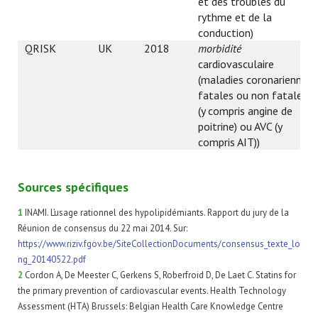
et des troubles du
rythme et de la
conduction)
QRISK
UK
2018
morbidité
cardiovasculaire
(maladies coronariennes
fatales ou non fatales
(y compris angine de
poitrine) ou AVC (y
compris AIT))
Sources spécifiques
1
INAMI. L’usage rationnel des hypolipidémiants. Rapport du jury de la
Réunion de consensus du 22 mai 2014. Sur:
https://www.riziv.fgov.be/SiteCollectionDocuments/consensus_texte_lo
ng_20140522.pdf​
2
Cordon A, De Meester C, Gerkens S, Roberfroid D, De Laet C. Statins for
the primary prevention of cardiovascular events. Health Technology
Assessment (HTA) Brussels: Belgian Health Care Knowledge Centre