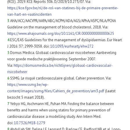
(KCE). 2019. KCE Reports 306. D/2019/10.273/07. Via:
https://kce.fgov.be/nl/de-rol-van-statines-bij-de-primaire-preventie-
van-hart-en-vaatincidenten
3
AHA/ACC/AACVPR/AAPA/ABC/ACPM/ADA/AGS/APhA/ASPC/NLA/PCNA
Guideline on the management of blood cholesterol. 2018. Via:
https://www.ahajournals.org/doi/10.1161/CIR.0000000000000625
4
ESC/EAS Guidelines for the management of dyslipidaemias. Eur Heart
J 2016: 37; 2999-3058. doi:
10.1093/eurheartj/ehw272
5
Domus Medica. Globaal cardiovasculair risicobeheer. Aanbeveling
voor goede medische praktijkvoering. September 2007.
Via:
https://domusmedica.be/richtlijnen/globaal-cardiovasculair-
risicobeheer
6
SSMG. Le risqué cardiovasculaire global. Cahier prevention. Via:
https://www.ssmg.be/wp-
content/images/ssmg/files/Cahiers_de_prevention/am3.pdf
(laatst
bezocht 5 maart 2018).
7
Yebyo HG, Aschmann HE, Puhan MA. Finding the balance between
benefits and harms when using statins for primary prevention of
cardiovascular disease: a modelling study. Ann Intern Med.
doi:
10.7326/M18-1279
8
Abdullah SM, Delina LF, Leonard D, Barlow CE, Radford NB et al. Long-