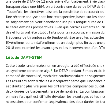
une durée de DTAP de 12 mois suivie d’un traitement à vie d’ac
lorsqu’on place une EEM, on préconise une durée de DTAP de 6 mo
Toutefois, les directives laissent la possibilité de raccourcir
Une récente analyse post-hoc rétrospective, basée sur les don
de saignement peuvent bénéficier d’une plus longue durée de 
le cadre d’études prospectives. Bien que certains experts sout
des efforts ont été plutôt faits pour la raccourcir, en raison d
fréquence de thromboses de l’endoprothèse avec les actuelles 
l’évérolimus ou le ridaforolimus et un design plus fin avec un
2018 ont examiné les avantages et les inconvénients d’un DTAP 
L’étude DAPT-STEMI
Cette étude randomisée, non en aveugle, a été effectuée chez
un syndrome coronarien aigu
. Un DTAP pendant 6 mois était "n
4
composé de mortalité, morbidité cardiovasculaire et saignement
Les résultats sont difficiles à interpréter parce que l’incidence 
est d’autant plus vrai pour les différentes composantes du critè
deux durées de traitement n’a été démontrée. La combinaison de
primaire fait qu’il est difficile d’évaluer les avantages et les
nécessaires pour confirmer l’équivalence des deux durées de tr