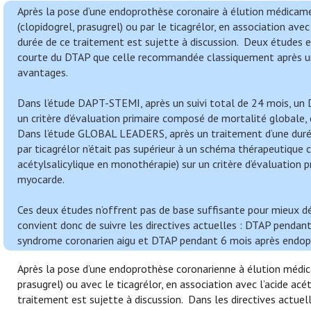
Après la pose d’une endoprothèse coronaire à élution médicamen
(clopidogrel, prasugrel) ou par le ticagrélor, en association ave
durée de ce traitement est sujette à discussion. Deux études 
courte du DTAP que celle recommandée classiquement après u
avantages.
Dans l’étude DAPT-STEMI, après un suivi total de 24 mois, un 
un critère d’évaluation primaire composé de mortalité globale,
Dans l’étude GLOBAL LEADERS, après un traitement d’une duré
par ticagrélor n’était pas supérieur à un schéma thérapeutique 
acétylsalicylique en monothérapie) sur un critère d’évaluation 
myocarde.
Ces deux études n’offrent pas de base suffisante pour mieux dé
convient donc de suivre les directives actuelles : DTAP pend
syndrome coronarien aigu et DTAP pendant 6 mois après endop
Après la pose d’une endoprothèse coronarienne à élution médica
prasugrel) ou avec le ticagrélor, en association avec l’acide ac
traitement est sujette à discussion. Dans les directives actuel