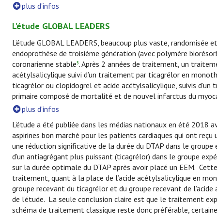
plus d'infos
L’étude GLOBAL LEADERS
L’étude GLOBAL LEADERS, beaucoup plus vaste, randomisée et e
endoprothèse de troisième génération (avec polymère biorésorb
coronarienne stable
. Après 2 années de traitement, un traiteme
5
acétylsalicylique suivi d’un traitement par ticagrélor en monot
ticagrélor ou clopidogrel et acide acétylsalicylique, suivis d’un
primaire composé de mortalité et de nouvel infarctus du myoc
plus d'infos
L’étude a été publiée dans les médias nationaux en été 2018 av
aspirines bon marché pour les patients cardiaques qui ont reçu
une réduction significative de la durée du DTAP dans le groupe e
d’un antiagrégant plus puissant (ticagrélor) dans le groupe expé
sur la durée optimale du DTAP après avoir placé un EEM. Cette
traitement, quant à la place de l’acide acétylsalicylique en mo
groupe recevant du ticagrélor et du groupe recevant de l’acide
de l’étude. La seule conclusion claire est que le traitement ex
schéma de traitement classique reste donc préférable, certa