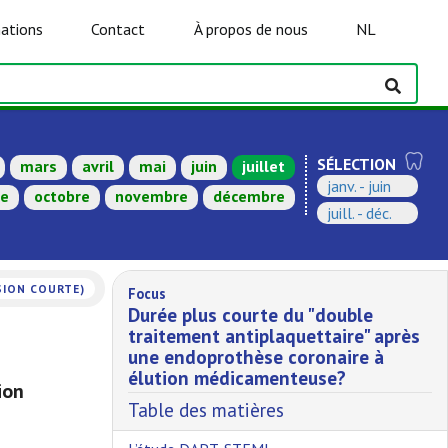
ations
Contact
À propos de nous
NL
SÉLECTION
mars
avril
mai
juin
juillet
janv. - juin
re
octobre
novembre
décembre
juill. - déc.
SION COURTE)
Focus
Durée plus courte du "double
traitement antiplaquettaire" après
une endoprothèse coronaire à
élution médicamenteuse?
ion
Table des matières