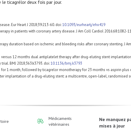
 le ticagrélor deux fois par jour.
sease. Eur Heart J 2018;39:213-60. doi:
10.1093/eurheartj/ehx419
rapy in patients with coronary artery disease. J Am Coll Cardiol 2016;68:1082-11
therapy duration based on ischemic and bleeding risks after coronary stenting. J Am
hs versus 12 months dual antiplatelet therapy after drug-eluting stent implantatio
 trial. BMJ 2018;363:k3793. doi:
10.1136/bmj.k3793
rin for 1 month, followed by ticagrelor monotherapy for 23 months vs aspirin plus
r implantation of a drug-eluting stent: a multicentre, open-label, randomised sup
Médicaments
Ne manquez p
toire
vétérinaires
mises à jour