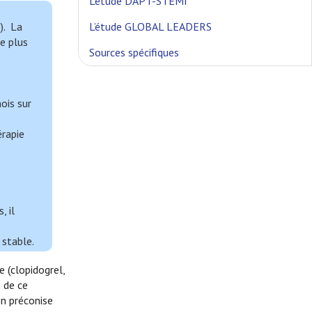
L’étude DAPT-STEMI
). La
L’étude GLOBAL LEADERS
e plus
Sources spécifiques
ois sur
rapie
, il
stable.
 (clopidogrel,
e de ce
on préconise