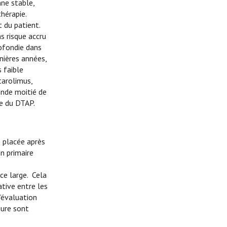
nne stable,
hérapie.
t du patient.
s risque accru
rofondie dans
nières années,
s faible
tarolimus,
onde moitié de
le du DTAP.
 placée après
n primaire
nce large. Cela
ative entre les
’évaluation
gure sont