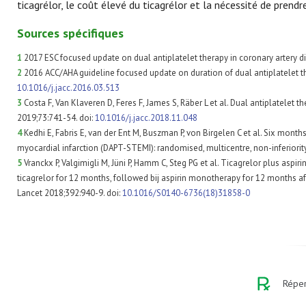
ticagrélor, le coût élevé du ticagrélor et la nécessité de prendre
Sources spécifiques
1
2017 ESC focused update on dual antiplatelet therapy in coronary artery di
2
2016 ACC/AHA guideline focused update on duration of dual antiplatelet the
10.1016/j.jacc.2016.03.513
3
Costa F, Van Klaveren D, Feres F, James S, Räber L et al. Dual antiplatelet 
2019;73:741-54. doi:
10.1016/j.jacc.2018.11.048
4
Kedhi E, Fabris E, van der Ent M, Buszman P, von Birgelen C et al. Six mont
myocardial infarction (DAPT-STEMI): randomised, multicentre, non-inferiority
5
Vranckx P, Valgimigli M, Jüni P, Hamm C, Steg PG et al. Ticagrelor plus aspi
ticagrelor for 12 months, followed bij aspirin monotherapy for 12 months afte
Lancet 2018;392:940-9. doi:
10.1016/S0140-6736(18)31858-0
Réper