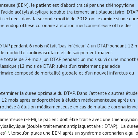
teuse (EEM), le patient est d’abord traité par une thiénopyridine
c l’acide acétylsalicylique (double traitement antiplaquettaire: DTAP
effectuées dans la seconde moitié de 2018 ont examiné si une duré
ne endoprothèse coronaire à élution médicamenteuse offre des
DTAP pendant 6 mois n’était "pas inférieur" à un DTAP pendant 12 m
 de morbidité cardiovasculaire et de saignement majeur.
e totale de 24 mois, un DTAP pendant un mois suivi d’une monothé
classique (12 mois de DTAP, suivis d’un traitement par acide
primaire composé de mortalité globale et d’un nouvel infarctus du
terminer la durée optimale du DTAP. Dans l’attente d’autres études
ant 12 mois après endoprothèse à élution médicamenteuse après un
rothèse à élution médicamenteuse en cas de maladie coronarienne 
menteuse (EEM), le patient doit être traité avec une thiénopyridine
étylsalicylique (double traitement antiplaquettaire : DTAP). La duré
les
, lorsqu’on place une EEM après un syndrome coronarien aigu, 
1,2