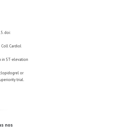
5. doi:
 Coll Cardiol
n in ST-elevation
 clopidogrel or
eriority trial.
as nos