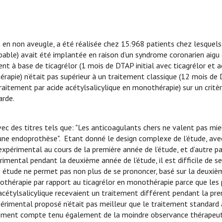
n non aveugle, a été réalisée chez 15.968 patients chez lesquels
able) avait été implantée en raison d’un syndrome coronarien aigu
nt à base de ticagrélor (1 mois de DTAP initial avec ticagrélor et a
hérapie) n’était pas supérieur à un traitement classique (12 mois d
 traitement par acide acétylsalicylique en monothérapie) sur un critè
arde.
ec des titres tels que: "Les anticoagulants chers ne valent pas mie
 une endoprothèse". Etant donné le design complexe de l’étude, ave
xpérimental au cours de la première année de l’étude, et d’autre par
rimental pendant la deuxième année de l’étude, il est difficile de s
 étude ne permet pas non plus de se prononcer, basé sur la deuxi
nothérapie par rapport au ticagrélor en monothérapie parce que les
 acétylsalicylique recevaient un traitement différent pendant la pr
périmental proposé n’était pas meilleur que le traitement standard 
inement compte tenu également de la moindre observance thérapeut