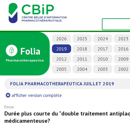
2026
2025
2024
2023
Folia
2019
2018
2017
2016
2012
2011
2010
2009
Pharmacotherapeutica
2005
2004
2003
2002
FOLIA PHARMACOTHERAPEUTICA JUILLET 2019
afficher version complète
Focus
Durée plus courte du "double traitement antipla
médicamenteuse?