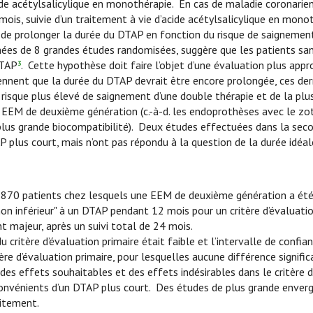
ide acétylsalicylique en monothérapie. En cas de maladie coronarie
is, suivie d’un traitement à vie d’acide acétylsalicylique en monot
 ou de prolonger la durée du DTAP en fonction du risque de saignemen
nées de 8 grandes études randomisées, suggère que les patients san
DTAP
. Cette hypothèse doit faire l’objet d’une évaluation plus app
3
iennent que la durée du DTAP devrait être encore prolongée, ces der
u risque plus élevé de saignement d’une double thérapie et de la plu
EEM de deuxième génération (c.-à-d. les endoprothèses avec le zo
e plus grande biocompatibilité). Deux études effectuées dans la sec
plus court, mais n’ont pas répondu à la question de la durée idéa
 870 patients chez lesquels une EEM de deuxième génération a été
on inférieur" à un DTAP pendant 12 mois pour un critère d’évaluatio
 majeur, après un suivi total de 24 mois.
du critère d’évaluation primaire était faible et l’intervalle de confia
re d’évaluation primaire, pour lesquelles aucune différence signific
s effets souhaitables et des effets indésirables dans le critère d
 inconvénients d’un DTAP plus court. Des études de plus grande enver
aitement.