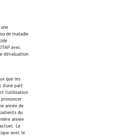
 une
 ou de maladie
cide
e DTAP avec
re d’évaluation
ux que les
c d’une part
t l’utilisation
e prononcer
ème année de
 patients du
emière année
actuel. Le
ique avec le