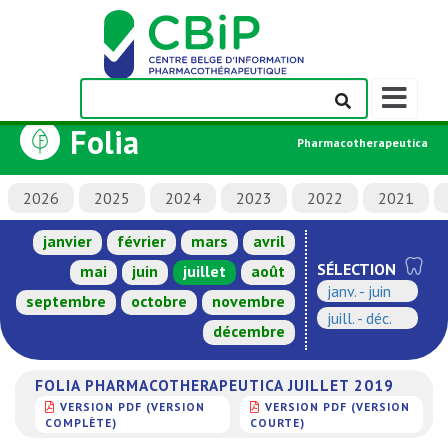
Afficher/m
la
Folia
barre
Pharmacotherapeutica
de
navigation
2026
2025
2024
2023
2022
2021
janvier
février
mars
avril
SÉLECTION
mai
juin
juillet
août
janv. - juin
septembre
octobre
novembre
juill. - déc.
décembre
FOLIA PHARMACOTHERAPEUTICA JUILLET 2019
VERSION PDF (VERSION
VERSION PDF (VERSION
COMPLÈTE)
COURTE)