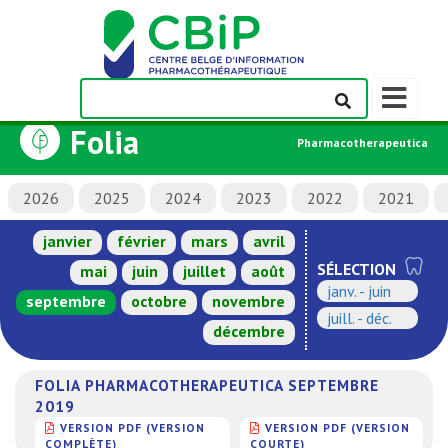
Afficher/m
la
Folia
barre
Pharmacotherapeutica
de
navigation
2026
2025
2024
2023
2022
2021
janvier
février
mars
avril
SÉLECTION
mai
juin
juillet
août
janv. - juin
septembre
octobre
novembre
juill. - déc.
décembre
FOLIA PHARMACOTHERAPEUTICA SEPTEMBRE
2019
VERSION PDF (VERSION
VERSION PDF (VERSION
COMPLÈTE)
COURTE)