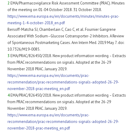
2
EMA/Pharmacovigilance Risk Assessment Committee (PRAC). Minutes
of the meeting on 01-04 October 2018. 31 October 2018.
https://www.ema.europa.eu/en/documents/minutes/minutes-prac-
meeting-1-4-october-2018_en.pdf
Bersoff-Matcha SJ, Chamberlain C, Cao C, et al. Fournier Gangrene
Associated With Sodium–Glucose Cotransporter-2 Inhibitors. A Review
of Spontaneous Postmarketing Cases. Ann Intern Med. 2019 May 7. doi:
10.7326/M19-0085.
3
EMA/PRAC/826450/2018. New product information wording – Extracts
from PRAC recommendations on signals. Adopted at the 26-29
November 2018 PRAC. January 2019.
https://www.ema.europa.eu/en/documents/prac-
recommendation/prac-recommendations-signals-adopted-26-29-
november-2018-prac-meeting_en.pdf
4
EMA/PRAC/826450/2018. New product information wording – Extracts
from PRAC recommendations on signals. Adopted at the 26-29
November 2018 PRAC. January 2019.
https://www.ema.europa.eu/en/documents/prac-
recommendation/prac-recommendations-signals-adopted-26-29-
november-2018-prac-meeting_en.pdf