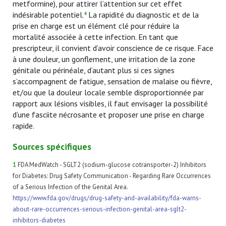
metformine), pour attirer l’attention sur cet effet
indésirable potentiel.
La rapidité du diagnostic et de la
4
prise en charge est un élément clé pour réduire la
mortalité associée à cette infection. En tant que
prescripteur, il convient d’avoir conscience de ce risque. Face
à une douleur, un gonflement, une irritation de la zone
génitale ou périnéale, d’autant plus si ces signes
s’accompagnent de fatigue, sensation de malaise ou fièvre,
et/ou que la douleur locale semble disproportionnée par
rapport aux lésions visibles, il faut envisager la possibilité
d’une fasciite nécrosante et proposer une prise en charge
rapide.
Sources spécifiques
1
FDA MedWatch - SGLT2 (sodium-glucose cotransporter-2) Inhibitors
for Diabetes: Drug Safety Communication - Regarding Rare Occurrences
of a Serious Infection of the Genital Area.
https://www.fda.gov/drugs/drug-safety-and-availability/fda-warns-
about-rare-occurrences-serious-infection-genital-area-sglt2-
inhibitors-diabetes​