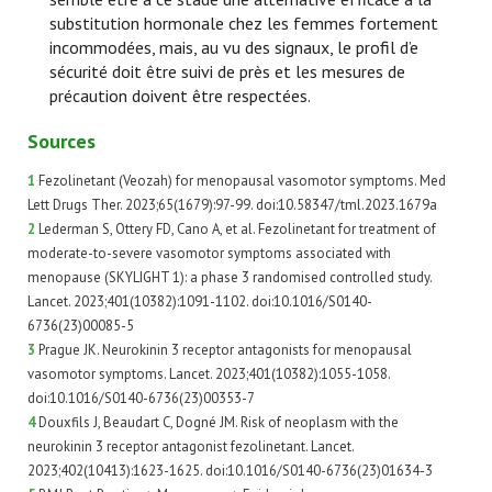
substitution hormonale chez les femmes fortement
incommodées, mais, au vu des signaux, le profil d’e
sécurité doit être suivi de près et les mesures de
précaution doivent être respectées.
Sources
1
Fezolinetant (Veozah) for menopausal vasomotor symptoms. Med
Lett Drugs Ther. 2023;65(1679):97-99. doi:10.58347/tml.2023.1679a
2
Lederman S, Ottery FD, Cano A, et al. Fezolinetant for treatment of
moderate-to-severe vasomotor symptoms associated with
menopause (SKYLIGHT 1): a phase 3 randomised controlled study.
Lancet. 2023;401(10382):1091-1102. doi:10.1016/S0140-
6736(23)00085-5
3
Prague JK. Neurokinin 3 receptor antagonists for menopausal
vasomotor symptoms. Lancet. 2023;401(10382):1055-1058.
doi:10.1016/S0140-6736(23)00353-7
4
Douxfils J, Beaudart C, Dogné JM. Risk of neoplasm with the
neurokinin 3 receptor antagonist fezolinetant. Lancet.
2023;402(10413):1623-1625. doi:10.1016/S0140-6736(23)01634-3