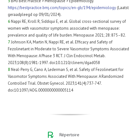
5
BMJ Best Practice > Menopause > Epidemiology.
https://bestpractice.bmj.com/topics/en-gb/194/epidemiology
(Laatst
geraadpleegd op 09/01/2024).
6
Nappi RE, Kroll R, Siddiqui E, et al. Global cross-sectional survey of
women with vasomotor symptoms associated with menopause:
prevalence and quality of life burden. Menopause 2021; 28: 875–82.
7
Johnson KA, Martin N, Nappi RE, et al. Efficacy and Safety of
Fezolinetant in Moderate to Severe Vasomotor Symptoms Associated
With Menopause: A Phase 3 RCT. J Clin Endocrinol Metab.
2023;108(8):1981-1997. doi:10.1210/clinem/dgad058
8
Neal-Perry G, Cano A, Lederman S, et al. Safety of Fezolinetant for
Vasomotor Symptoms Associated With Menopause: A Randomized
Controlled Trial. Obstet Gynecol. 2023;141(4):737-747.
doi:10.1097/AOG.0000000000005114
Répertoire