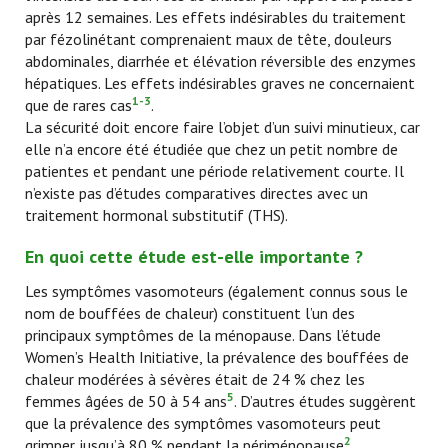
après 12 semaines. Les effets indésirables du traitement
par fézolinétant comprenaient maux de tête, douleurs
abdominales, diarrhée et élévation réversible des enzymes
hépatiques. Les effets indésirables graves ne concernaient
1-3
que de rares cas
.
La sécurité doit encore faire l’objet d’un suivi minutieux, car
elle n’a encore été étudiée que chez un petit nombre de
patientes et pendant une période relativement courte. Il
n’existe pas d’études comparatives directes avec un
traitement hormonal substitutif (THS).
En quoi cette étude est-elle importante ?
Les symptômes vasomoteurs (également connus sous le
nom de bouffées de chaleur) constituent l’un des
principaux symptômes de la ménopause. Dans l’étude
Women’s Health Initiative, la prévalence des bouffées de
chaleur modérées à sévères était de 24 % chez les
5
femmes âgées de 50 à 54 ans
. D’autres études suggèrent
que la prévalence des symptômes vasomoteurs peut
2
grimper jusqu’à 80 % pendant la périménopause
.