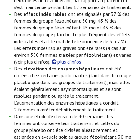
deux doses de fézolinétant, par rapport au placebo) et
s’est maintenue pendant les 12 semaines de traitement.
Des
effets indésirables
ont été signalés par 37 % des
femmes du groupe fézolinétant 30 mg, 43 % des
femmes du groupe fézolinétant 45 mg et 45 % des
femmes du groupe placebo. Le plus fréquent des effets
indésirables était le mal de tête (incidence de 5 à 7 %).
Les effets indésirables graves ont été rares (4 cas sur
environ 350 femmes traitées par fézolinétant) et variés
(voir plus d’infos).
plus d'infos
Des
élévations des enzymes hépatiques
ont été
notées chez certaines participantes (tant dans le groupe
placebo que dans les groupes de traitement), mais elles
étaient généralement asymptomatiques et se sont
résolues pendant ou après le traitement.
L’augmentation des enzymes hépatiques a conduit
2 femmes à arrêter définitivement le traitement.
Dans une étude d’extension de 40 semaines, les
femmes ont conservé leur traitement et celles du
groupe placebo ont été divisées aléatoirement et
assignées en aveugle soit au groupe fézolinétant 30 mg