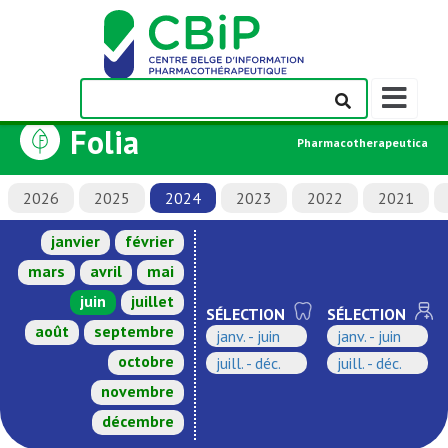
Afficher/m
la
Folia
barre
Pharmacotherapeutica
de
navigation
2026
2025
2024
2023
2022
2021
janvier
février
mars
avril
mai
juin
juillet
SÉLECTION
SÉLECTION
août
septembre
janv. - juin
janv. - juin
octobre
juill. - déc.
juill. - déc.
novembre
décembre