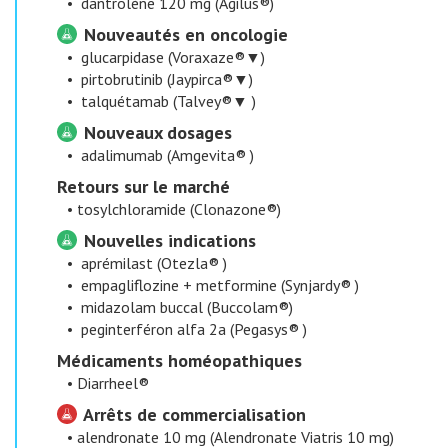
•
dantrolène 120 mg (Agilus®)
Nouveautés en oncologie
•
glucarpidase (Voraxaze®▼)
•
pirtobrutinib (Jaypirca®▼)
•
talquétamab (Talvey®▼ )
Nouveaux dosages
•
adalimumab (Amgevita® )
​Retours sur le marché
•
tosylchloramide (Clonazone®)
Nouvelles indications
•
aprémilast (Otezla® )
•
empagliflozine + metformine (Synjardy® )
•
midazolam buccal (Buccolam®)
•
peginterféron alfa 2a (Pegasys® )
​Médicaments homéopathiques
•
Diarrheel®
Arrêts de commercialisation
•
alendronate 10 mg (Alendronate Viatris 10 mg)