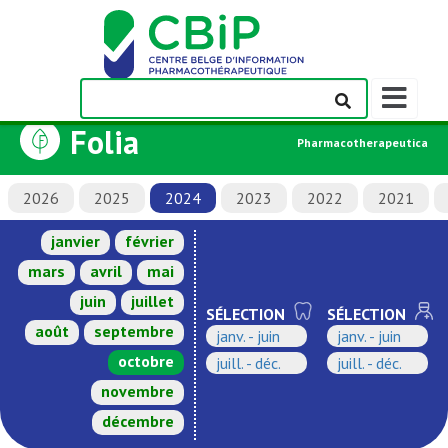
Afficher/m
la
Folia
barre
Pharmacotherapeutica
de
navigation
2026
2025
2024
2023
2022
2021
janvier
février
mars
avril
mai
juin
juillet
SÉLECTION
SÉLECTION
août
septembre
janv. - juin
janv. - juin
octobre
juill. - déc.
juill. - déc.
novembre
décembre