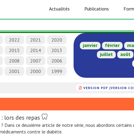
Actualités
Publications
Form
2022
2021
2020
janvier
février
ma
2015
2014
2013
juillet
août
2008
2007
2006
2001
2000
1999
VERSION PDF (VERSION C
 lors des repas
 Dans ce deuxième article de notre série, nous abordons certains m
t médicaments contre le diabète.