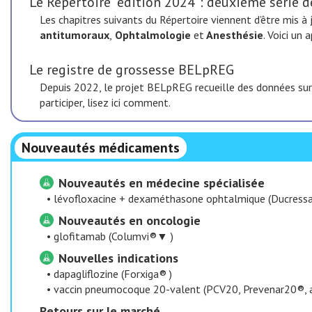
Le Répertoire "édition 2024": deuxième série d
Les chapitres suivants du Répertoire viennent d’être mis à 
antitumoraux
,
Ophtalmologie
et
Anesthésie
. Voici un 
Le registre de grossesse BELpREG
Depuis 2022, le projet BELpREG recueille des données sur
participer, lisez ici comment.
Nouveautés médicaments
Nouveautés en médecine spécialisée
•
lévofloxacine + dexaméthasone ophtalmique (Ducress
Nouveautés en oncologie
•
glofitamab (Columvi®▼ )
Nouvelles indications
•
dapagliflozine (Forxiga® )
•
vaccin pneumocoque 20-valent (PCV20, Prevenar20®,
​Retours sur le marché