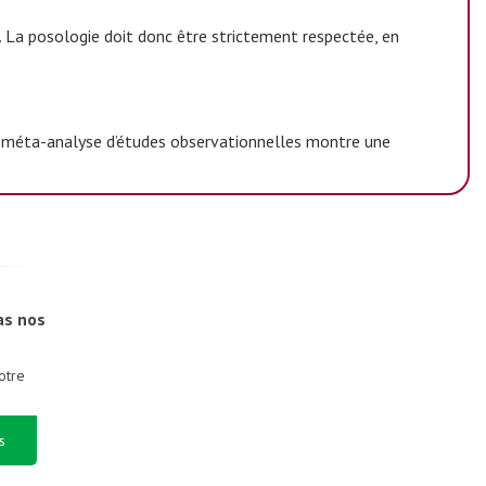
. La posologie doit donc être strictement respectée, en
Une méta-analyse d’études observationnelles montre une
as nos
otre
s