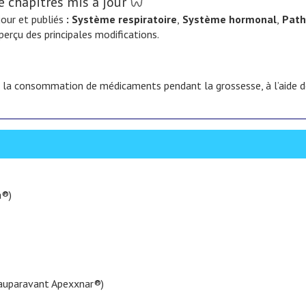
e chapitres mis à jour
jour et publiés
:
Système respiratoire
,
Système hormonal
,
Patho
aperçu des principales modifications.
 la consommation de médicaments pendant la grossesse, à l’aide de
a®)
 auparavant Apexxnar®)