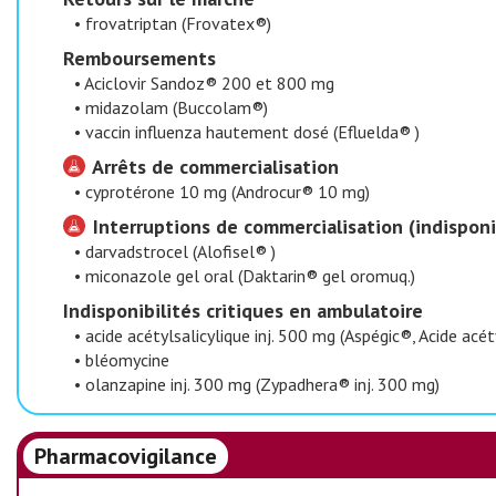
•
frovatriptan (Frovatex®)
​Remboursements
•
Aciclovir Sandoz® 200 et 800 mg
•
midazolam (Buccolam®)
•
vaccin influenza hautement dosé (Efluelda® )
Arrêts de commercialisation
•
cyprotérone 10 mg (Androcur® 10 mg)
Interruptions de commercialisation (indisponi
•
darvadstrocel (Alofisel® )
•
miconazole gel oral (Daktarin® gel oromuq.)
​Indisponibilités critiques en ambulatoire
•
acide acétylsalicylique inj. 500 mg (Aspégic®, Acide acé
•
bléomycine
•
olanzapine inj. 300 mg (Zypadhera® inj. 300 mg)
Pharmacovigilance