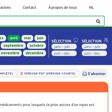
ations
Contact
À propos de nous
NL
rs
avril
mai
juin
SÉLECTION
SÉLECTION
septembre
octobre
janv. - juin
janv. - juin
novembre
décembre
juill. - déc.
juill. - déc.
S'abonner
OMPLÈTE)
VERSION PDF (VERSION COURTE)
édicaments pour lesquels la prise autour d’un repas est