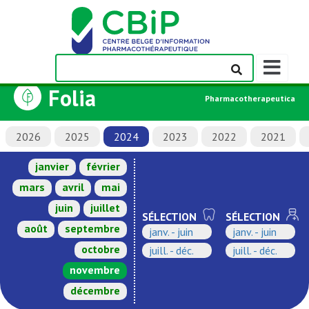
Afficher/m
la
Folia
barre
Pharmacotherapeutica
de
navigation
2026
2025
2024
2023
2022
2021
janvier
février
mars
avril
mai
juin
juillet
SÉLECTION
SÉLECTION
août
septembre
janv. - juin
janv. - juin
octobre
juill. - déc.
juill. - déc.
novembre
décembre