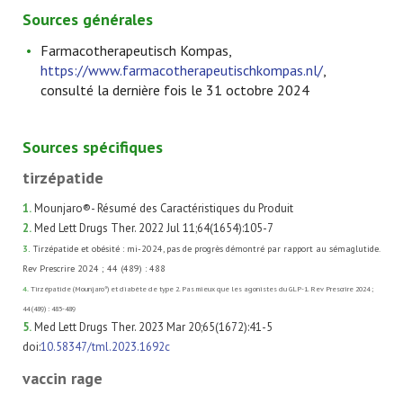
Sources générales
Farmacotherapeutisch Kompas,
https://www.farmacotherapeutischkompas.nl/
,
consulté la dernière fois le 31 octobre 2024
Sources spécifiques
tirzépatide
1.
Mounjaro®- Résumé des Caractéristiques du Produit
2.
Med Lett Drugs Ther. 2022 Jul 11;64(1654):105-7
3.
Tirzépatide et obésité : mi-2024, pas de progrès démontré par rapport au sémaglutide.
Rev Prescrire 2024 ; 44 (489) : 488
4.
Tirzépatide (Mounjaro°) et diabète de type 2. Pas mieux que les agonistes du GLP-1. Rev Prescrire 2024 ;
44 (489) : 485-489
5.
Med Lett Drugs Ther. 2023 Mar 20;65(1672):41-5
doi:
10.58347/tml.2023.1692c
vaccin rage