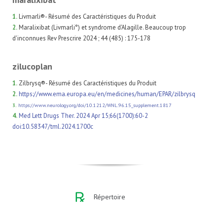
1.
Livmarli®- Résumé des Caractéristiques du Produit
2.
Maralixibat (Livmarli°) et syndrome d'Alagille. Beaucoup trop
d'inconnues Rev Prescrire 2024 ; 44 (485) : 175-178
zilucoplan
1.
Zilbrysq®- Résumé des Caractéristiques du Produit
2.
https://www.ema.europa.eu/en/medicines/human/EPAR/zilbrysq
3.
https://www.neurology.org/doi/10.1212/WNL.96.15_supplement.1817
4.
Med Lett Drugs Ther. 2024 Apr 15;66(1700):60-2
doi:10.58347/tml.2024.1700c
Répertoire