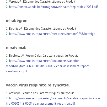
1.
Verorab®- Résumé des Caractéristiques du Produit
2.
https://artsen.wanda.be/storage/travelhealth/pep-rabies-2024.pdf
mirabégron
1.
Betmiga®- Résumé des Caractéristiques du Produit
2.
https://www.ema.europa.eu/en/medicines/human/EPAR/betmiga
nirsévimab
1.
Beyfortus®- Résumé des Caractéristiques du Produit
2.
https://www.ema.europa.eu/en/documents/variation-
report/beyfortus-h-c-005304-ii-0005-epar-assessment-report-
variation_en.pdf
vaccin virus respiratoire syncytial
1.
Arexvy®- Résumé des Caractéristiques du Produit
2.
https://www.ema.europa.eu/en/documents/variation-report/arexvy-
h-c-006054-ii-0008-epar-assessment-report_en.pdf