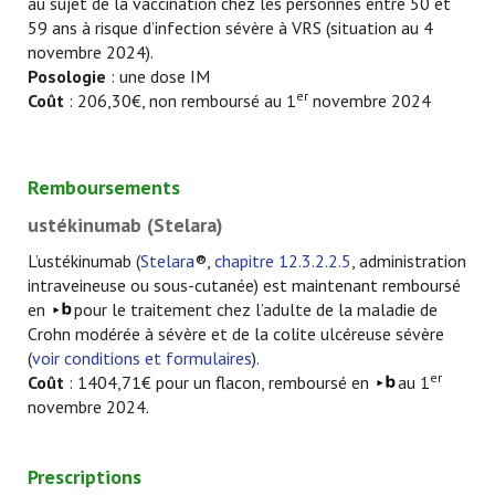
au sujet de la vaccination chez les personnes entre 50 et
59 ans à risque d’infection sévère à VRS (situation au 4
novembre 2024).
Posologie
: une dose IM
er
Coût
: 206,30€, non remboursé au 1
novembre 2024
Remboursements
ustékinumab (Stelara)
L’ustékinumab (
Stelara
®,
chapitre 12.3.2.2.5
,
administration
intraveineuse ou sous-cutanée) est maintenant remboursé
en
pour le traitement chez l’adulte de la maladie de
Crohn modérée à sévère et de la colite ulcéreuse sévère
(
voir conditions et formulaires
)
.
er
Coût
: 1404,71€ pour un flacon, remboursé en
au 1
novembre 2024.
Prescriptions