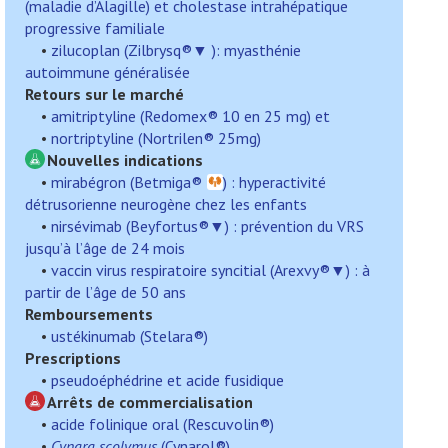
(maladie d’Alagille) et cholestase
intrahépatique
progressive familiale
•
zilucoplan (Zilbrysq®▼
): myasthénie
autoimmune généralisée
Retours sur le marché
•
amitriptyline (Redomex® 10 en 25 mg) et
•
nortriptyline (Nortrilen® 25mg)
Nouvelles indications
•
mirabégron (Betmiga®
) : hyperactivité
détrusorienne neurogène chez les enfants
•
nirsévimab (Beyfortus®
▼
) : prévention du VRS
jusqu’à l’âge de 24 mois
•
vaccin virus respiratoire syncitial (Arexvy®
▼
) : à
partir de l’âge de 50 ans
Remboursements
•
ustékinumab (Stelara®)
Prescriptions
•
pseudoéphédrine et acide fusidique
Arrêts de commercialisation
•
acide folinique oral (Rescuvolin®)
•
Cynara scolymus
(Cynarol®)