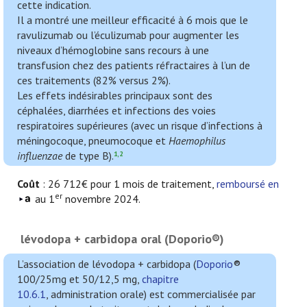
cette indication.
Il a montré une meilleur efficacité à 6 mois que le
ravulizumab ou l’éculizumab pour augmenter les
niveaux d’hémoglobine sans recours à une
transfusion chez des patients réfractaires à l’un de
ces traitements (82% versus 2%).
Les effets indésirables principaux sont des
céphalées, diarrhées et infections des voies
respiratoires supérieures (avec un risque d’infections à
méningocoque, pneumocoque et
Haemophilus
influenzae
de type B).
1,2
Coût
: 26 712€ pour 1 mois de traitement,
remboursé en
er
au 1
novembre 2024.
lévodopa + carbidopa oral (Doporio®)
L’association de lévodopa + carbidopa (
Doporio
®
100/25mg et 50/12,5 mg,
chapitre
10.6.1
, administration orale) est commercialisée par