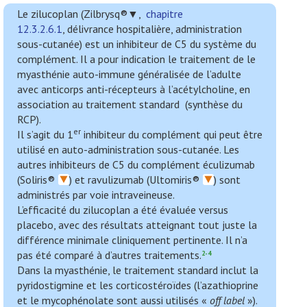
Le zilucoplan (Zilbrysq®▼,
chapitre
12.3.2.6.1
, délivrance hospitalière, administration
sous-cutanée) est un inhibiteur de C5 du système du
complément. Il a pour indication le traitement de le
myasthénie auto-immune généralisée de l’adulte
avec anticorps anti-récepteurs à l’acétylcholine, en
association au traitement standard (synthèse du
RCP).
er
Il s’agit du 1
inhibiteur du complément qui peut être
utilisé en auto-administration sous-cutanée. Les
autres inhibiteurs de C5 du complément éculizumab
(Soliris®
) et ravulizumab (Ultomiris®
) sont
administrés par voie intraveineuse.
L’efficacité du zilucoplan a été évaluée versus
placebo, avec des résultats atteignant tout juste la
différence minimale cliniquement pertinente. Il n’a
pas été comparé à d’autres traitements.
2-4
Dans la myasthénie, le traitement standard inclut la
pyridostigmine et les corticostéroïdes (l’azathioprine
et le mycophénolate sont aussi utilisés «
off label
»).