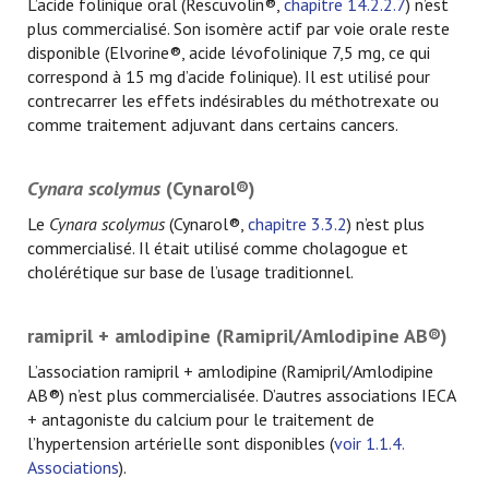
L’acide folinique oral (Rescuvolin®,
chapitre 14.2.2.7
) n’est
plus commercialisé. Son isomère actif par voie orale reste
disponible (Elvorine®, acide lévofolinique 7,5 mg, ce qui
correspond à 15 mg d’acide folinique). Il est utilisé pour
contrecarrer les effets indésirables du méthotrexate ou
comme traitement adjuvant dans certains cancers.
Cynara scolymus
(Cynarol®)
Le
Cynara scolymus
(Cynarol®,
chapitre 3.3.2
) n’est plus
commercialisé. Il était utilisé comme cholagogue et
cholérétique sur base de l’usage traditionnel.
ramipril + amlodipine (Ramipril/Amlodipine AB®)
L’association ramipril + amlodipine (Ramipril/Amlodipine
AB®) n’est plus commercialisée. D’autres associations IECA
+ antagoniste du calcium pour le traitement de
l’hypertension artérielle sont disponibles (
voir 1.1.4.
Associations
).