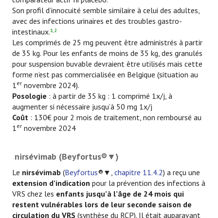
Son profil d’innocuité semble similaire à celui des adultes,
avec des infections urinaires et des troubles gastro-
intestinaux.
1,2
Les comprimés de 25 mg peuvent être administrés à partir
de 35 kg. Pour les enfants de moins de 35 kg, des granulés
pour suspension buvable devraient être utilisés mais cette
forme n’est pas commercialisée en Belgique (situation au
er
1
novembre 2024).
Posologie
: à partir de 35 kg : 1 comprimé 1x/j, à
augmenter si nécessaire jusqu’à 50 mg 1x/j
Coût
: 130€ pour 2 mois de traitement, non remboursé au
er
1
novembre 2024
nirsévimab (Beyfortus®▼)
Le
nirsévimab
(
Beyfortus
®▼,
chapitre 11.4.2
) a reçu une
extension d’indication
pour la prévention des infections à
VRS chez les
enfants jusqu’à l’âge de 24 mois
qui
restent vulnérables lors de leur seconde saison de
circulation du VRS
(synthèse du RCP). Il était auparavant