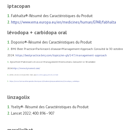
iptacopan
1.
Fabhalta®-Résumé des Caractéristiques du Produit
2.
https://www.ema.europa.eu/en/medicines/human/EPAR/fabhalta
lévodopa + carbidopa oral
1.
Doporio®-Résumé des Caractéristiques du Produit
2.
BMJ Best Practice>Parkinson’s disease>Management>Approach. Consulté le 30 octobre
2024.
https://bestpractice.bmj.com/topics/en-gb/147/management-approach
3.
DynaMed>Parkinson’s disease>Management>Medications. Consulté le 30 octobre
2024.
https://www.dynamed.com/
4.
JAMA. 2020;323(6):548-560. doi:
10.1001/jama.2019.22360
5.
https://www.farmacotherapeutischkompas.nl/bladeren/preparaatteksten/l/levodopa_carbidopa
linzagolix
1.
Yselty®- Résumé des Caractéristiques du Produit
2.
Lancet 2022; 400: 896–907
maralixibat