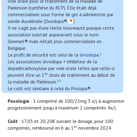
voie orale pour le traitement de la maladie de
Parkinson (synthèse du RCP). Elle était déjà
commercialisée sous forme de gel à administrer par
sonde duodénale (Duodopa®
).
Il ne s’agit pas d’une réelle nouveauté puisque cette
association existait auparavant sous le nom
Sinemet® mais n’était plus commercialisée en
Belgique.
Le profil de sécurité est celui de la
lévodopa
.
1
Les associations lévodopa + inhibiteur de la
dopadécarboxylase par voie orale telles que celle-ci
er
peuvent être un 1
choix de traitement au début de
la maladie de Parkinson.
2-5
Le coût est similaire à celui du Prolopa®.
Posologie
: 1 comprimé de 100/25mg 3 x/j à augmenter
progressivement jusqu’à maximum 2 comprimés 4x/j.
Coût
: 17,03 et 20,20€ suivant le dosage, pour 100
er
comprimés, remboursé en b au 1
novembre 2024.