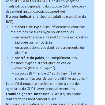
agoniste » à la fois du GLP1 et du polypeptide
insulinotrope dépendant du glucose (GIP : glucose-
dependent insulinotropic polypeptide).
Il a pour
indications
chez les adultes (synthèse du
RCP):
le
diabète de type
2 insuffisamment contrôlé
malgré des mesures hygiéno-diététiques
en monothérapie si la metformine est contre-
indiquée ou non tolérée
en association avec d’autres traitements du
diabète
le
contrôle du poids
, en complément des
mesures hygiéno-diététiques en cas de
2
obésité (BMI ≥ 30 kg/m
)
2
surpoids (BMI entre 27 et 30 kg/m
) et au
moins un facteur de comorbidité lié au poids.
1
Le profil d’innocuité semble similaire à celui des
agonistes du GLP1, avec principalement des
troubles gastro-intestinaux
, ainsi qu’un risque
d’interactions médicamenteuses.
1-5
Nous publierons dans le Folia de novembre 2024 un