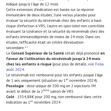
indiqué jusqu’à l’âge de 12 mois.
Cette extension d’indication est basée sur la réponse
immunitaire de deux études, l’une versus placebo pour
évaluer la sécurité du nirsévimab chez des enfants à haut
risque d’infection à VRS, l’autre en
open label
non contrôlée
évaluant la tolérance et la sécurité du nirsévimab chez des
enfants immunodéprimés de moins de 24 mois. Dans ces
études, l’efficacité était un critère d’évaluation
secondaire.
1,2
Le
Conseil Supérieur de la Santé
s’était déjà prononcé
en
faveur de l’utilisation du nirsévimab jusqu’à 24 mois
chez les enfants à risque
(pour plus de détails,
voir Folia
août 2024
.
Le nirsévimab est remboursé pour les enfants jusque l’âge
er
de 1 ans uniquement (situation au 1
novembre 2024).
Posologie
: dose unique de 200 mg en 2 injections IM
ème
avant le début de la 2
saison de VRS
Coût
: 1554,88€ pour 200 mg, non remboursé dans cette
er
indication au 1
novembre 2024