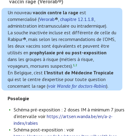
vaccin rage (Verorab®)
Un nouveau
vaccin contre la rage
est
commercialisé (
Verorab
®,
chapitre 12.1.1.8
,
administration intramusculaire ou intradermique).
La souche inactivée incluse est différente de celle du
Rabipur®, mais selon les recommandations de l’OMS,
les deux vaccins sont équivalents et peuvent être
utilisés en
prophylaxie pré ou post-exposition
dans les groupes à risque (métiers à risque,
voyageurs, morsures suspectes).
1,2
En Belgique, c’est
l’Institut de Médecine Tropicale
qui est le centre d’expertise pour toute question
concernant la rage (
voir
Wanda for doctors-Rabies
).
Posologie
Schéma pré-exposition : 2 doses IM à minimum 7 jours
d’intervalle voir
https://artsen.wanda.be/en/a-z-
index/rabies
Schéma post-exposition : voir