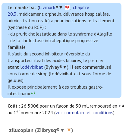
Le maralixibat (
Livmarli
®▼
,
chapitre
20.3
, médicament orphelin, délivrance hospitalière,
administration orale) a pour indications le traitement
(synthèse du RCP) :
- du prurit cholestatique dans le syndrome d’Alagille
- de la cholestase intrahépatique progressive
familiale
Il s’agit du second inhibiteur réversible du
transporteur iléal des acides biliaires, le premier
étant l’
odévixibat
(Bylvay®▼). Il est commercialisé
sous forme de sirop (l’odévixibat est sous forme de
gélules).
Il expose principalement à des troubles gastro-
intestinaux.
1,2
Coût
: 26 500€ pour un flacon de 30 ml, remboursé en
er
au 1
novembre 2024 (
voir formulaire et conditions
).
zilucoplan (Zilbrysq®▼
)