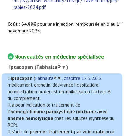
https://artsen.wanda.be/storage/travelhealth/pep-
rabies-2024.pdf
er
Coût
: 64,88€ pour une injection, remboursée en b au 1
novembre 2024.
Nouveautés en médecine spécialisée
iptacopan (Fabhalta®▼)
L’
iptacopan
(
Fabhalta
®▼,
chapitre 12.3.2.6.3
médicament orphelin, délivrance hospitalière,
administration orale) est un inhibiteur du facteur B
du complément.
Il a pour indication le traitement de
l’hémoglobinurie paroxystique nocturne avec
anémie hémolytique
chez les adultes (synthèse du
RCP).
Il s’agit du
premier traitement par voie orale
pour