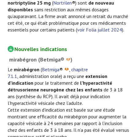
nortriptyline 25 mg
(
Nortrilen
®) sont
de nouveau
disponibles
sans restriction aux mêmes dosages
qu’auparavant. La firme avait annoncé un retrait du marché
cet été, ce qui était problématique pour ces médicaments
essentiels pour certains patients (
voir Folia juillet 2024
).
Nouvelles indications
mirabégron (Betmiga®
)
Le
mirabégron
(
Betmiga
®
,
chapitre
7.1.1
, administration orale) a reçu une
extension
d’indication
pour le traitement de
l’hyperactivité
détrusorienne neurogène chez les enfants
de 3 à 18
ans (synthèse du RCP). Il avait déjà pour indication
l’hyperactivité vésicale chez l’adulte.
Cette extension d’indication est basée sur une étude
montrant une efficacité du mirabégron pour augmenter la
capacité vésicale à 24 semaines par rapport à l’inclusion
chez des enfants de 3 à 18 ans. Il n’a pas été évalué versus
comparateur actif ni placebo.