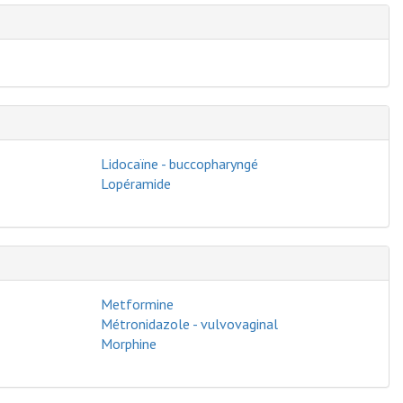
Lidocaïne - buccopharyngé
Lopéramide
Metformine
Métronidazole - vulvovaginal
Morphine