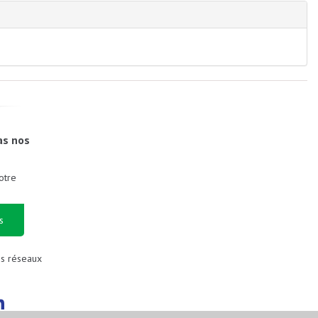
as nos
otre
s
es réseaux