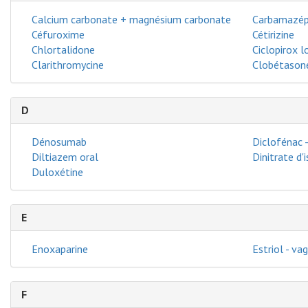
Calcium carbonate + magnésium carbonate
Carbamazép
Céfuroxime
Cétirizine
Chlortalidone
Ciclopirox l
Clarithromycine
Clobétasone
D
Dénosumab
Diclofénac -
Diltiazem oral
Dinitrate d'
Duloxétine
E
Enoxaparine
Estriol - vag
F