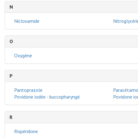
N
Niclosamide
Nitroglycéri
O
Oxygène
P
Pantoprazole
Paracétamo
Povidone iodée - buccopharyngé
Povidone io
R
Rispéridone