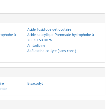
Acide fusidique gel oculaire
drophobe à
Acide salicylique Pommade hydrophobe à
20, 30 ou 40 %
Amlodipine
Azélastine collyre (sans cons.)
ire
Bisacodyl
arate