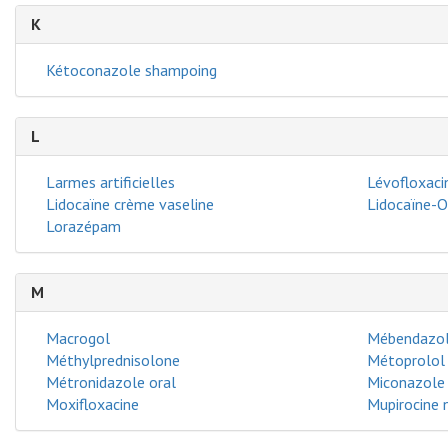
K
Kétoconazole shampoing
L
Larmes artificielles
Lévofloxaci
Lidocaïne crème vaseline
Lidocaïne-O
Lorazépam
M
Macrogol
Mébendazo
Méthylprednisolone
Métoprolol
Métronidazole oral
Miconazole -
Moxifloxacine
Mupirocine 