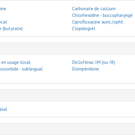
ine
Carbonate de calcium
Chlorhexidine - buccopharyngé
ocal
Ciprofloxacine auric./opht.
 (butyrate)
Clopidogrel
 en usage local
Diclofénac IM (ou IR)
isosorbide - sublingual
Dompéridone
inal