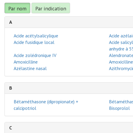
Par nom
Par indication
A
Acide acétylsalicylique
Acide azéla
Acide fusidique local
Acide salic
anhydre à 
Acide zolédronique IV
Alendronat
Amoxicilline
Amoxicilline
Azélastine nasal
Azithromyci
B
Bétaméthasone (dipropionate) +
Bétaméthas
calcipotriol
Bisoprolol
C