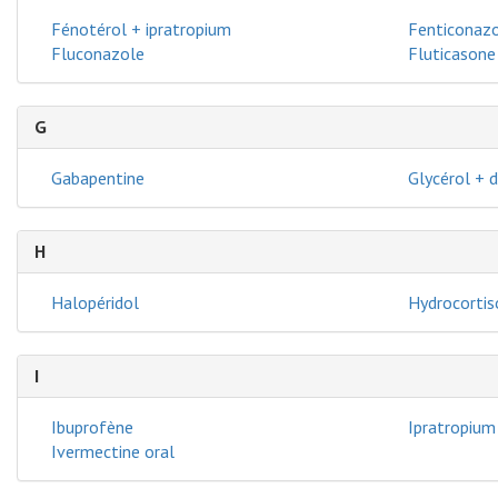
Fénotérol + ipratropium
Fenticonazo
Fluconazole
Fluticasone
G
Gabapentine
Glycérol + 
H
Halopéridol
Hydrocortis
I
Ibuprofène
Ipratropium
Ivermectine oral