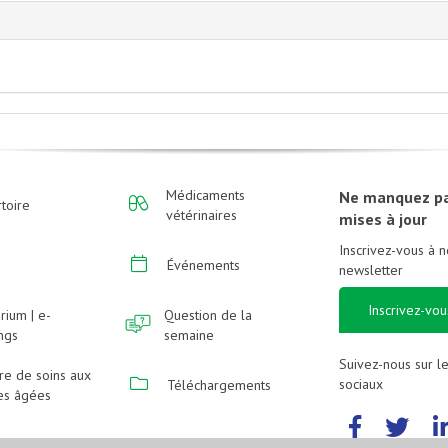
Médicaments
Ne manquez p
toire
vétérinaires
mises à jour
Inscrivez-vous à n
Événements
newsletter
Inscrivez-vou
rium | e-
Question de la
ings
semaine
Suivez-nous sur l
re de soins aux
sociaux
Téléchargements
es âgées