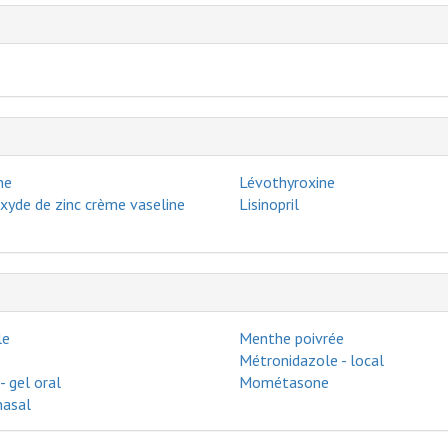
ne
Lévothyroxine
xyde de zinc crème vaseline
Lisinopril
le
Menthe poivrée
Métronidazole - local
 gel oral
Mométasone
nasal