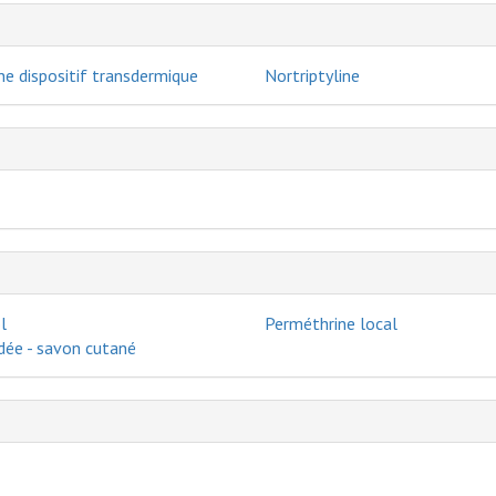
ne dispositif transdermique
Nortriptyline
l
Perméthrine local
dée - savon cutané