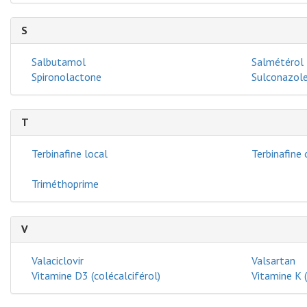
S
Salbutamol
Salmétérol
Spironolactone
Sulconazole
T
Terbinafine local
Terbinafine 
Triméthoprime
V
Valaciclovir
Valsartan
Vitamine D3 (colécalciférol)
Vitamine K 