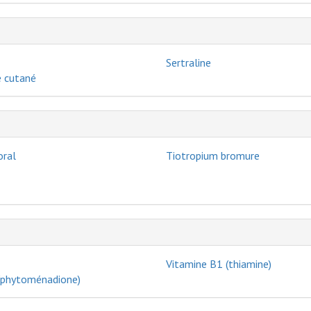
Sertraline
 cutané
oral
Tiotropium bromure
Vitamine B1 (thiamine)
(phytoménadione)