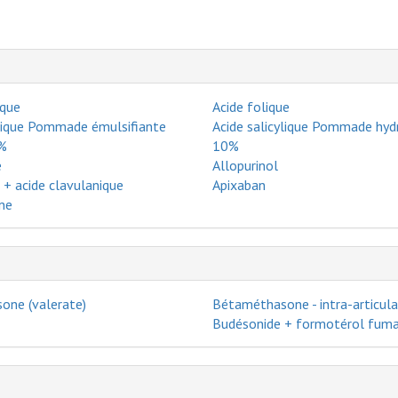
ïque
Acide folique
ylique Pommade émulsifiante
Acide salicylique Pommade hy
5%
10%
e
Allopurinol
 + acide clavulanique
Apixaban
ne
one (valerate)
Bétaméthasone - intra-articula
Budésonide + formotérol fum