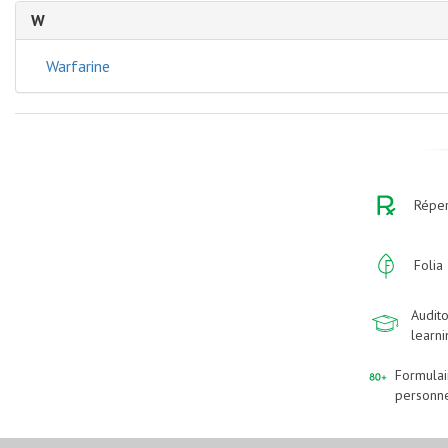
W
Warfarine
Réper
Folia
Audito
learn
Formulai
personn