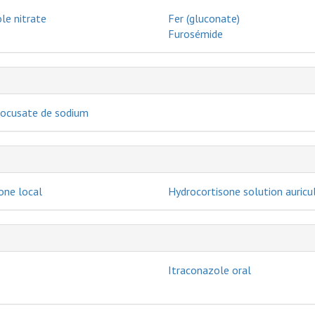
le nitrate
Fer (gluconate)
Furosémide
docusate de sodium
one local
Hydrocortisone solution auricul
Itraconazole oral