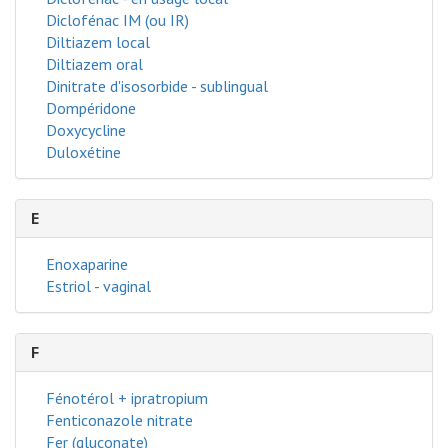
Diclofénac IM (ou IR)
Diltiazem local
Diltiazem oral
Dinitrate d'isosorbide - sublingual
Dompéridone
Doxycycline
Duloxétine
E
Enoxaparine
Estriol - vaginal
F
Fénotérol + ipratropium
Fenticonazole nitrate
Fer (gluconate)