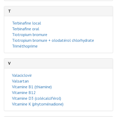
T
Terbinafine local
Terbinafine oral
Tiotropium bromure
Tiotropium bromure + olodatérol chlorhydrate
Triméthoprime
V
Valaciclovir
Valsartan
Vitamine B1 (thiamine)
Vitamine B12
Vitamine D3 (colécalciférol)
Vitamine K (phytoménadione)