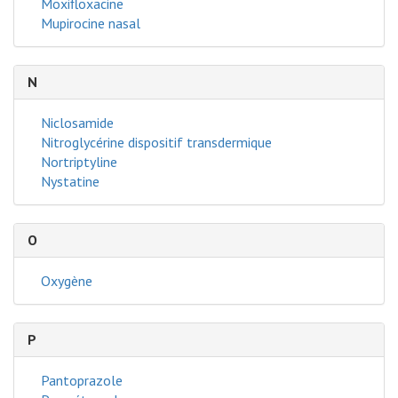
Moxifloxacine
Mupirocine nasal
N
Niclosamide
Nitroglycérine dispositif transdermique
Nortriptyline
Nystatine
O
Oxygène
P
Pantoprazole