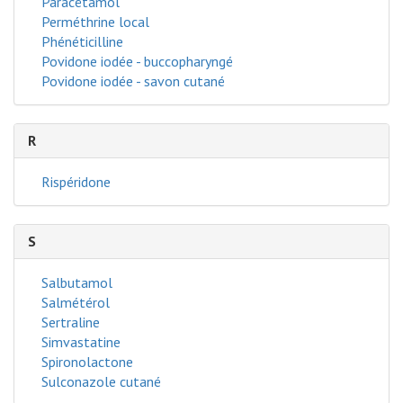
Paracétamol
Perméthrine local
Phénéticilline
Povidone iodée - buccopharyngé
Povidone iodée - savon cutané
R
Rispéridone
S
Salbutamol
Salmétérol
Sertraline
Simvastatine
Spironolactone
Sulconazole cutané