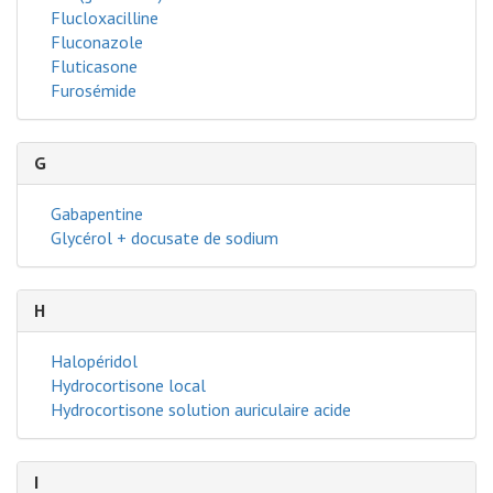
Flucloxacilline
Fluconazole
Fluticasone
Furosémide
G
Gabapentine
Glycérol + docusate de sodium
H
Halopéridol
Hydrocortisone local
Hydrocortisone solution auriculaire acide
I