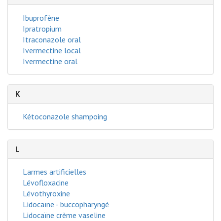
Ibuprofène
Ipratropium
Itraconazole oral
Ivermectine local
Ivermectine oral
K
Kétoconazole shampoing
L
Larmes artificielles
Lévofloxacine
Lévothyroxine
Lidocaïne - buccopharyngé
Lidocaïne crème vaseline