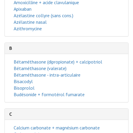
Amoxicilline + acide clavulanique
Apixaban
Azélastine collyre (sans cons.)
Azélastine nasal
Azithromycine
B
Bétaméthasone (dipropionate) + calcipotriol
Bétaméthasone (valerate)
Bétaméthasone - intra-articulaire
Bisacodyl
Bisoprolol
Budésonide + formotérol fumarate
C
Calcium carbonate + magnésium carbonate