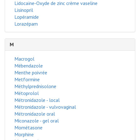
Lidocaïne-Oxyde de zinc crème vaseline
Lisinopril
Lopéramide
Lorazépam
M
Macrogol
Mébendazole
Menthe poivrée
Metformine
Méthylprednisolone
Métoprolol
Métronidazole - local
Métronidazole - vulvovaginal
Métronidazole oral
Miconazole - gel oral
Mométasone
Morphine