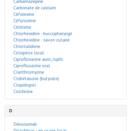
Carbamazépine
Carbonate de calcium
Céfalexine
Céfuroxime
Cétirizine
Chlorhexidine - buccopharyngé
Chlorhexidine - savon cutané
Chlortalidone
Ciclopirox local
Ciprofloxacine auric./opht.
Ciprofloxacine oral
Clarithromycine
Clobétasone (butyrate)
Clopidogrel
Colchicine
D
Dénosumab
Diclofénac - en usage local