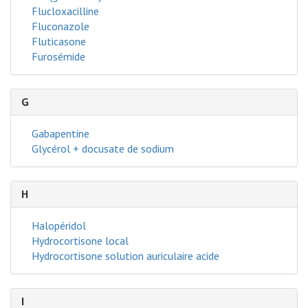
Flucloxacilline
Fluconazole
Fluticasone
Furosémide
G
Gabapentine
Glycérol + docusate de sodium
H
Halopéridol
Hydrocortisone local
Hydrocortisone solution auriculaire acide
I