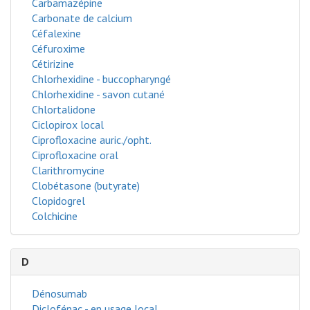
Carbamazépine
Carbonate de calcium
Céfalexine
Céfuroxime
Cétirizine
Chlorhexidine - buccopharyngé
Chlorhexidine - savon cutané
Chlortalidone
Ciclopirox local
Ciprofloxacine auric./opht.
Ciprofloxacine oral
Clarithromycine
Clobétasone (butyrate)
Clopidogrel
Colchicine
D
Dénosumab
Diclofénac - en usage local