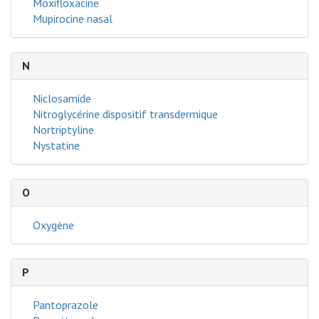
Moxifloxacine
Mupirocine nasal
N
Niclosamide
Nitroglycérine dispositif transdermique
Nortriptyline
Nystatine
O
Oxygène
P
Pantoprazole