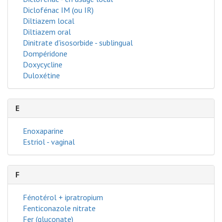
Diclofénac IM (ou IR)
Diltiazem local
Diltiazem oral
Dinitrate d'isosorbide - sublingual
Dompéridone
Doxycycline
Duloxétine
E
Enoxaparine
Estriol - vaginal
F
Fénotérol + ipratropium
Fenticonazole nitrate
Fer (gluconate)