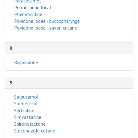
Paracétamol
Perméthrine local
Phénéticilline
Povidone iodée - buccopharyngé
Povidone iodée - savon cutané
R
Rispéridone
S
Salbutamol
Salmétérol
Sertraline
Simvastatine
Spironolactone
Sulconazole cutané