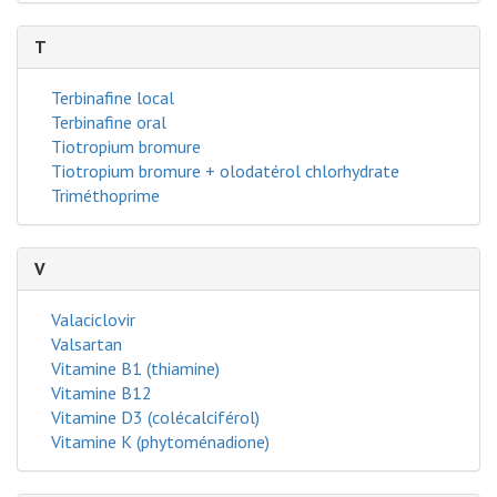
T
Terbinafine local
Terbinafine oral
Tiotropium bromure
Tiotropium bromure + olodatérol chlorhydrate
Triméthoprime
V
Valaciclovir
Valsartan
Vitamine B1 (thiamine)
Vitamine B12
Vitamine D3 (colécalciférol)
Vitamine K (phytoménadione)