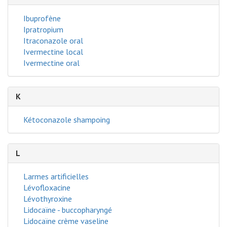
Ibuprofène
Ipratropium
Itraconazole oral
Ivermectine local
Ivermectine oral
K
Kétoconazole shampoing
L
Larmes artificielles
Lévofloxacine
Lévothyroxine
Lidocaïne - buccopharyngé
Lidocaïne crème vaseline