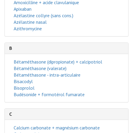
Amoxicilline + acide clavulanique
Apixaban
Azélastine collyre (sans cons.)
Azélastine nasal
Azithromycine
B
Bétaméthasone (dipropionate) + calcipotriol
Bétaméthasone (valerate)
Bétaméthasone - intra-articulaire
Bisacodyl
Bisoprolol
Budésonide + formotérol fumarate
C
Calcium carbonate + magnésium carbonate