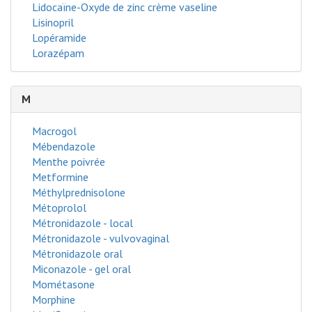
Lidocaïne-Oxyde de zinc crème vaseline
Lisinopril
Lopéramide
Lorazépam
M
Macrogol
Mébendazole
Menthe poivrée
Metformine
Méthylprednisolone
Métoprolol
Métronidazole - local
Métronidazole - vulvovaginal
Métronidazole oral
Miconazole - gel oral
Mométasone
Morphine