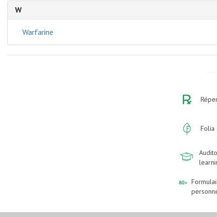
W
Warfarine
Réper
Folia
Audito
learn
Formulai
personn