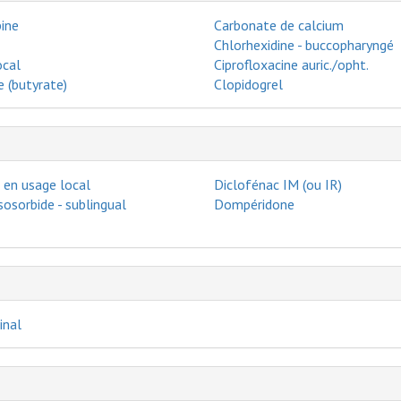
ine
Carbonate de calcium
Chlorhexidine - buccopharyngé
ocal
Ciprofloxacine auric./opht.
 (butyrate)
Clopidogrel
 en usage local
Diclofénac IM (ou IR)
isosorbide - sublingual
Dompéridone
inal