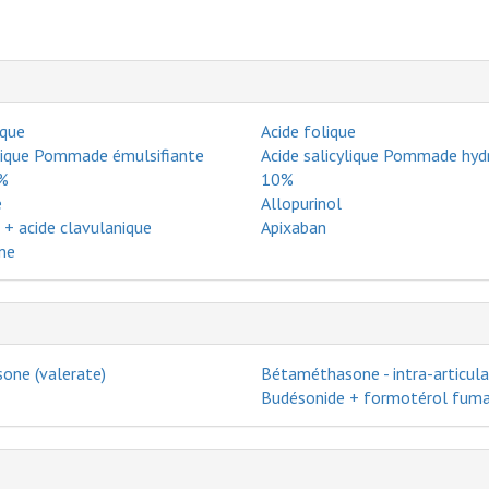
ïque
Acide folique
ylique Pommade émulsifiante
Acide salicylique Pommade hy
5%
10%
e
Allopurinol
 + acide clavulanique
Apixaban
ne
one (valerate)
Bétaméthasone - intra-articula
Budésonide + formotérol fum