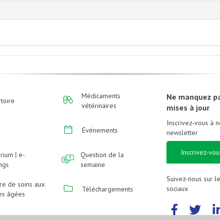
Médicaments
Ne manquez p
toire
vétérinaires
mises à jour
Inscrivez-vous à n
Événements
newsletter
Inscrivez-vou
rium | e-
Question de la
ings
semaine
Suivez-nous sur l
re de soins aux
sociaux
Téléchargements
es âgées