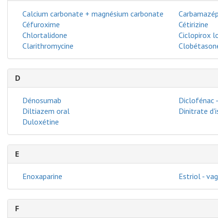
Calcium carbonate + magnésium carbonate
Carbamazép
Céfuroxime
Cétirizine
Chlortalidone
Ciclopirox l
Clarithromycine
Clobétasone
D
Dénosumab
Diclofénac -
Diltiazem oral
Dinitrate d'
Duloxétine
E
Enoxaparine
Estriol - vag
F