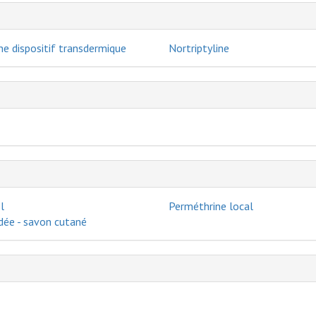
ne dispositif transdermique
Nortriptyline
l
Perméthrine local
dée - savon cutané