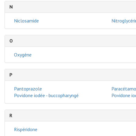
N
Niclosamide
Nitroglycéri
O
Oxygène
P
Pantoprazole
Paracétamo
Povidone iodée - buccopharyngé
Povidone io
R
Rispéridone