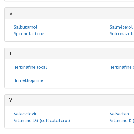
S
Salbutamol
Salmétérol
Spironolactone
Sulconazole
T
Terbinafine local
Terbinafine 
Triméthoprime
V
Valaciclovir
Valsartan
Vitamine D3 (colécalciférol)
Vitamine K 