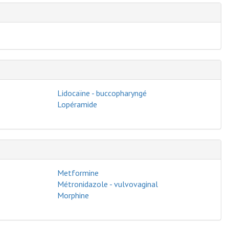
Lidocaïne - buccopharyngé
Lopéramide
Metformine
Métronidazole - vulvovaginal
Morphine