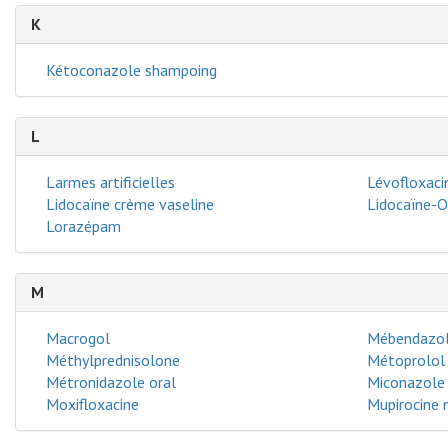
K
Kétoconazole shampoing
L
Larmes artificielles
Lévofloxaci
Lidocaïne crème vaseline
Lidocaïne-O
Lorazépam
M
Macrogol
Mébendazo
Méthylprednisolone
Métoprolol
Métronidazole oral
Miconazole -
Moxifloxacine
Mupirocine 