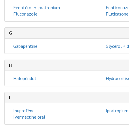
Fénotérol + ipratropium
Fenticonazo
Fluconazole
Fluticasone
G
Gabapentine
Glycérol + 
H
Halopéridol
Hydrocortis
I
Ibuprofène
Ipratropium
Ivermectine oral