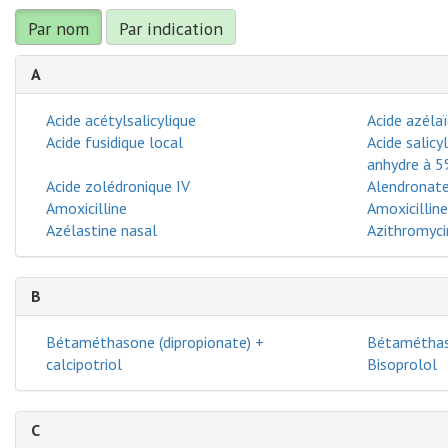
Par nom
Par indication
A
Acide acétylsalicylique
Acide azéla
Acide fusidique local
Acide salic
anhydre à 
Acide zolédronique IV
Alendronat
Amoxicilline
Amoxicilline
Azélastine nasal
Azithromyci
B
Bétaméthasone (dipropionate) +
Bétaméthas
calcipotriol
Bisoprolol
C