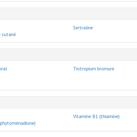
Sertraline
 cutané
oral
Tiotropium bromure
Vitamine B1 (thiamine)
(phytoménadione)