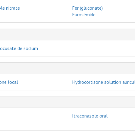
le nitrate
Fer (gluconate)
Furosémide
docusate de sodium
one local
Hydrocortisone solution auricul
Itraconazole oral