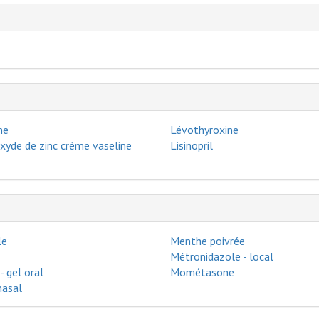
ne
Lévothyroxine
xyde de zinc crème vaseline
Lisinopril
le
Menthe poivrée
Métronidazole - local
 gel oral
Mométasone
nasal