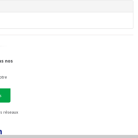
as nos
otre
s
es réseaux