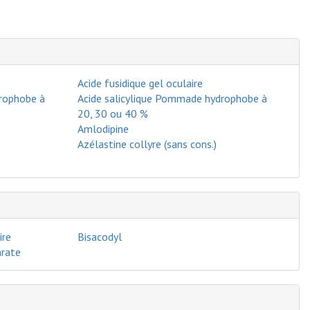
Acide fusidique gel oculaire
drophobe à
Acide salicylique Pommade hydrophobe à
20, 30 ou 40 %
Amlodipine
Azélastine collyre (sans cons.)
ire
Bisacodyl
arate